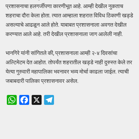
प्रशासनाचा हलगर्जीपणा कारणीभूत आहे. आम्ही देखील नुकताच
शहराचा दौरा केला होता. त्यात आम्हाला शहरात विविध ठिकाणी खड्डे
असल्याचे आढळून आले होते. याबाबत प्रशासनाला अवगत देखील
करण्यात आले आहे. तरी देखील प्रशासनाला जाग आलेली नाही.
भानगिरे यांनी सांगितले की, प्रशासनाला आम्ही २-४ दिवसांचा
अल्टिमेटम देत आहोत. तोपर्यंत शहरातील खड्डे नाही दुरुस्त केले तर
येत्या गुरुवारी महापालिका भवनावर भव्य मोर्चा काढला जाईल. त्याची
जबाबदारी पालिका प्रशासनावर असेल.
W
F
X
T
h
a
el
at
ce
e
s
b
gr