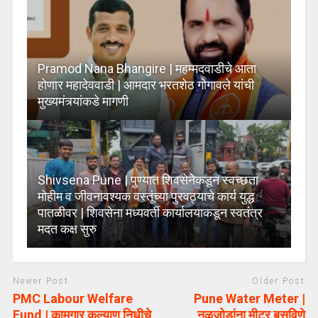
Pramod Nana Bhangire | महम्मदवाडीचे आता
होणार महादेववाडी | आमदार भरतशेठ गोगावले यांची
मुख्यमंत्र्यांकडे मागणी
Shivsena Pune | पुण्यात शिवसेनेकडून स्वच्छता
मोहीम व जीवनावश्यक वस्तूंच्या पुरवठ्याचे कार्य युद्ध
पातळीवर | शिवसेना मध्यवर्ती कार्यालयाकडून स्वतंत्र
मदत कक्ष सुरु
Newer Post
Older Post
PMC Labour Welfare
Pune Water Meter |
Fund | कामगार कल्याण निधीचे
नळजोडांना मीटर बसविणे