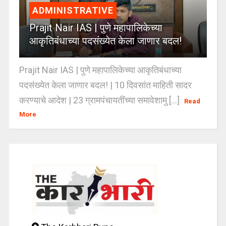
ADMINISTRATIVE
Prajit Nair IAS | पुणे महापालिकेच्या
आकृतिबंधाच्या पदसंख्येत केला जाणार बदल!
Prajit Nair IAS | पुणे महापालिकेच्या आकृतिबंधाच्या
पदसंख्येत केला जाणार बदल! | 10 दिवसांत माहिती सादर
करण्याचे आदेश | 23 ग्रामपंचायतींच्या समावेशामु [...]
Read
More