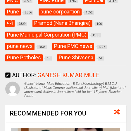
PMC
PMC Pune
Political
3997
1707
3147
Pune
pune corpoartion
2566
1652
पुणे
Pramod (Nana Bhangire)
7829
106
Pune Municipal Corporation (PMC)
1188
pune news
Pune PMC news
2835
1727
Pune Potholes
Pune Shivsena
15
54
AUTHOR:
GANESH KUMAR MULE
Ganesh Kumar Mule Education - B.Sc. (Microbiology) B.M.C.J
(Bachelor of Mass Communication and Journalism) M.J. (Master of
Journalism) Active in Journalism field for last 15 years. Founder-
Editor...
RECOMMENDED FOR YOU