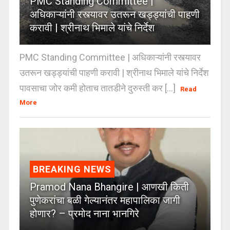
PMC Standing Committee |
अधिकाऱ्यांनी रस्त्यावर उतरून खड्ड्यांची पाहणी
करावी | श्रीनाथ भिमाले यांचे निर्देश
PMC Standing Committee | अधिकाऱ्यांनी रस्त्यावर
उतरून खड्ड्यांची पाहणी करावी | श्रीनाथ भिमाले यांचे निर्देश
पावसाचा जोर कमी होताच तातडीने दुरुस्ती कर [...]
Read
More
BREAKING NEWS
Pramod Nana Bhangire | आणखी किती
पुणेकरांचा बळी गेल्यानंतर महापालिका जागी
होणार? – प्रमोद नाना भानगिरे