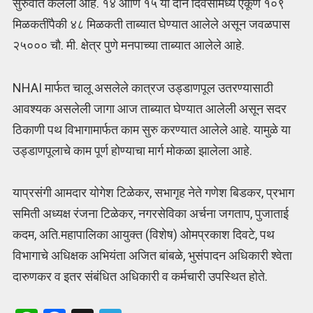
सुरुवात केलेली आहे. १४ आणि १५ या दोन दिवसांमध्ये एकूण १०९
मिळकतींपैकी ४८ मिळकती ताब्यात घेण्यात आलेले असून जवळपास
२५००० चौ. मी. क्षेत्र पुणे मनपाच्या ताब्यात आलेले आहे.
NHAI मार्फत चालू असलेले कात्रज उड्डाणपूल उतरण्यासाठी
आवश्यक असलेली जागा आज ताब्यात घेण्यात आलेली असून सदर
ठिकाणी पथ विभागामार्फत काम सुरु करण्यात आलेले आहे. यामुळे या
उड्डाणपूलाचे काम पूर्ण होण्याचा मार्ग मोकळा झालेला आहे.
याप्रसंगी आमदार योगेश टिळेकर, सभागृह नेते गणेश बिडकर, प्रभाग
समिती अध्यक्ष रंजना टिळेकर, नगरसेविका अर्चना जगताप, पुजाताई
कदम, अति.महापालिका आयुक्त (विशेष) ओमप्रकाश दिवटे, पथ
विभागाचे अधिक्षक अभियंता अजित बांबळे, भुसंपादन अधिकारी श्वेता
दारुणकर व इतर संबंधित अधिकारी व कर्मचारी उपस्थित होते.