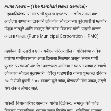
Pune News – (The Karbhari News Service)-
महापालिकेच्या समान पाणी पुरवठा प्रकल्पा’ अंतर्गत उभारण्यात
आलेल्या पाण्याच्या टाक्यांचे लोकार्पण सोहळ्याच्या पूर्वतयारीची महापौर
मंजूषा नागपुरे आणि सभागृह नेते गणेश बिडकर यांनी पाहणी करून
आढावा घेतला. (Pune Municipal Corporation – PMC)
महादेववाडी-उंड्री व एनआयबीएम परिसरातील नागरिकांच्या अनेक
वर्षांच्या पाणीप्रश्नाला आता दिलासा मिळणार असून ‘समान पाणी
पुरवठा प्रकल्पा’ अंतर्गत उभारण्यात आलेल्या नव्या पाण्याच्या टाक्यांचे
लोकार्पण सोहळा मुख्यमंत्री देवेंद्र फडणवीस यांच्या शुभहस्ते रविवार
१७ मे रोजी दुपारी १.०० वाजता घुले चौक, दोराबजी मॉल जवळ, उंड्री
येथे संपन्न होणार आहे.
यावेळी विधानपरिषद आमदार योगेश टिळेकर, सभागृह नेते गणेश
बिडकर, महापालिका आयुक्त नवल किशोर राम, अतिरिक्त आयुक्त