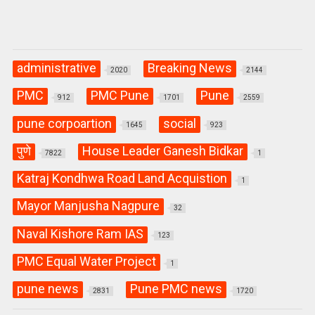
administrative
Breaking News
2020
2144
PMC
PMC Pune
Pune
912
1701
2559
pune corpoartion
social
1645
923
पुणे
House Leader Ganesh Bidkar
7822
1
Katraj Kondhwa Road Land Acquistion
1
Mayor Manjusha Nagpure
32
Naval Kishore Ram IAS
123
PMC Equal Water Project
1
pune news
Pune PMC news
2831
1720