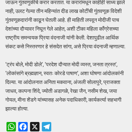
जाऊन गुंतवणुकीचे करार करतात. या करारांमधून काहीही साध्य झाले
नाही, उलट गेल्या तीन महिन्यांत दीड लाख कोटींची गुंतवणूक विदेशी
गुंतवणूकदारांनी काढून घेतली आहे. ही माहिती लपवून मोदीजी पाच
देशांच्या दौऱ्यावर निघून गेले आहेत, अशी टीका महिला काँग्रेसच्या
राष्ट्रीय समन्वयक प्रिया वंदनाजी यांनी केली. देशापुढील आर्थिक
संकट कसे निस्तरणार हे संसदेत सांगा, असे प्रिया वंदनाजी म्हणाल्या.
‘ट्रंप बोले, मोदी डोले’, ‘परदेश दौऱ्यात मोदी व्यस्त, जनता त्रस्त’,
‘लोकांसांगे ब्रह्मज्ञान, स्वतः कोरडे पाषाण’, अशा घोषणा आंदोलकांनी
दिल्या. या आंदोलनात अनिता मकवाना, अंजली सोलापुरे, प्राजक्ता
जाधव, कल्पना शिंदे, ज्योती अडागळे, रेखा जैन, नसीम शेख, जया
गोयल, मीना शेंडगे यांच्यासह अनेक पदाधिकारी, कार्यकर्त्या सहभागी
झाल्या होत्या.
W
F
X
T