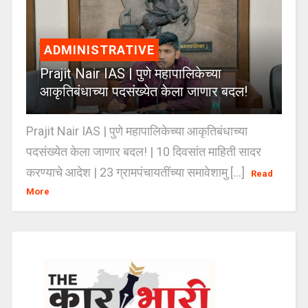
ADMINISTRATIVE
Prajit Nair IAS | पुणे महापालिकेच्या
आकृतिबंधाच्या पदसंख्येत केला जाणार बदल!
Prajit Nair IAS | पुणे महापालिकेच्या आकृतिबंधाच्या
पदसंख्येत केला जाणार बदल! | 10 दिवसांत माहिती सादर
करण्याचे आदेश | 23 ग्रामपंचायतींच्या समावेशामु [...]
Read
More