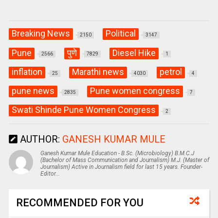
Breaking News
Political
2150
3147
Pune
पुणे
Diesel Hike
2566
7829
1
inflation
Marathi news
petrol
25
4030
4
pune news
Pune women congress
2835
7
Swati Shinde Pune Women Congress
2
AUTHOR:
GANESH KUMAR MULE
Ganesh Kumar Mule Education - B.Sc. (Microbiology) B.M.C.J
(Bachelor of Mass Communication and Journalism) M.J. (Master of
Journalism) Active in Journalism field for last 15 years. Founder-
Editor...
RECOMMENDED FOR YOU