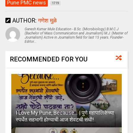
Pune PMC news
1719
AUTHOR:
गणेश मुळे
Ganesh Kumar Mule Education - B.Sc. (Microbiology) B.M.C.J
(Bachelor of Mass Communication and Journalism) M.J. (Master of
Journalism) Active in Journalism field for last 15 years. Founder-
Editor...
RECOMMENDED FOR YOU
I Love My Pune, Because… | पुणे महापालिकेच्या
स्पर्धेत सहभागी होण्याची आज शेवटची संधी!