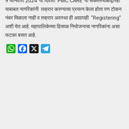
9 जानेवारी 2024 या दिवशी ‘PMC CARE’ या संकेतस्थळाद्वारेही
याबाबत नागरिकांनी तक्रार करण्याचा प्रयत्न केला होता पण टोकन
नंबर मिळाला नाही व तक्रार अवस्था ही अद्यापही “Registering”
अशी येत आहे. महापालिकेच्या ढिसाळ नियोजनाचा नागरिकांना असा
फटका बसत आहे.
W
F
X
T
h
a
el
at
ce
e
s
b
gr
A
o
a
p
o
m
p
k