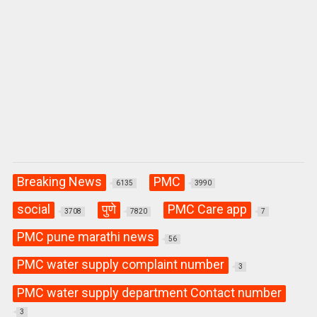
Breaking News
PMC
6135
3990
social
पुणे
PMC Care app
3708
7820
7
PMC pune marathi news
56
PMC water supply complaint number
3
PMC water supply department Contact number
3