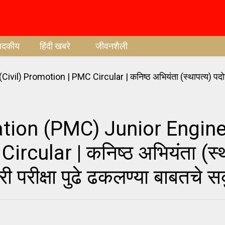
पादकीय
हिंदी खबरे
जीवनशैली
tion (PMC) Junior Engin
rcular | कनिष्ठ अभियंता (स्थ
री परीक्षा पुढे ढकलण्या बाबतचे स