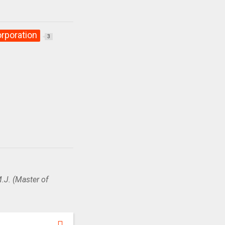
rporation
3
.J. (Master of