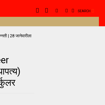
SEARCH
eer
ापत्य)
र्कुलर