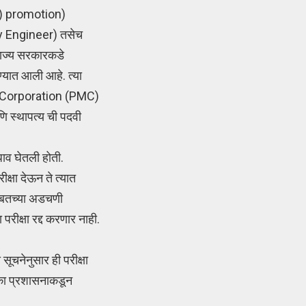
l) promotion)
ty Engineer) तसेच
 राज्य सरकारकडे
्यात आली आहे. त्या
pal Corporation (PMC)
णि स्थापत्य ची पदवी
धाव घेतली होती.
क्षा देऊन ते त्यात
बाबतच्या अडचणी
परीक्षा रद्द करणार नाही.
ूचनेनुसार ही परीक्षा
िका प्रशासनाकडून