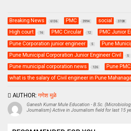
Breaking News
PMC
social
6136
3994
3708
High court
PMC Circular
PMC Junior E
16
12
Pune Corporation junior engineer
Pune Munici
5
Pune Municipal Corporation Junior Engineer Civil
5
Pune municipal corporation news
Pune PMC
126
what is the salary of Civil engineer in Pune Mahanaga
AUTHOR:
गणेश मुळे
Ganesh Kumar Mule Education - B.Sc. (Microbiolog
Journalism) Active in Journalism field for last 15 ye