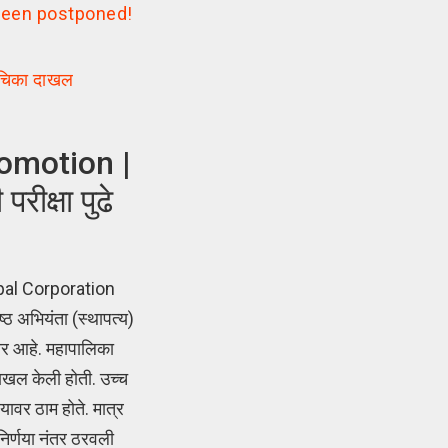
 been postponed!
याचिका दाखल
omotion |
ीक्षा पुढे
ipal Corporation
्ठ अभियंता (स्थापत्य)
णार आहे. महापालिका
दाखल केली होती. उच्च
ावर ठाम होते. मात्र
निर्णया नंतर ठरवली