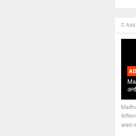
Add 
AD
Mad
अनध
Madhuri
फेरीवाल
कचरा व्