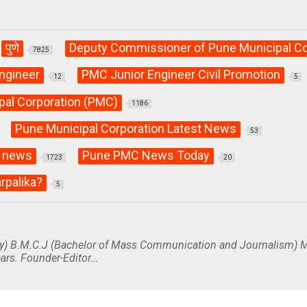
पुणे
Deputy Commissioner of Pune Municipal Co
7825
ngineer
PMC Junior Engineer Civil Promotion
12
5
pal Corporation (PMC)
1186
Pune Municipal Corporation Latest News
53
 news
Pune PMC News Today
1723
20
rpalika?
5
y) B.M.C.J (Bachelor of Mass Communication and Journalism) M
ars. Founder-Editor...