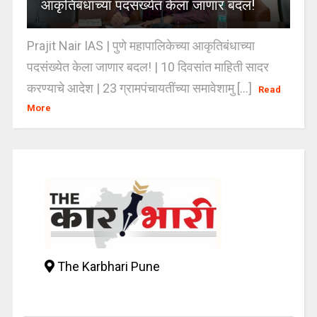
आकृतिबंधाच्या पदसंख्येत केला जाणार बदल!
Prajit Nair IAS | पुणे महापालिकेच्या आकृतिबंधाच्या
पदसंख्येत केला जाणार बदल! | 10 दिवसांत माहिती सादर
करण्याचे आदेश | 23 ग्रामपंचायतींच्या समावेशामु [...]
Read
More
The Karbhari Pune