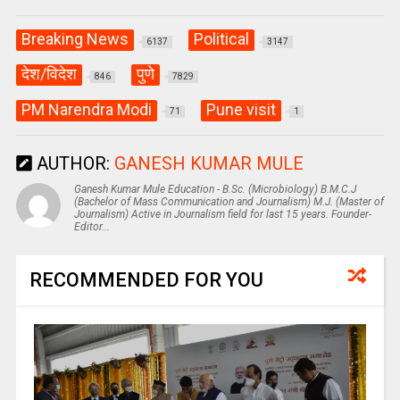
Breaking News
Political
6137
3147
देश/विदेश
पुणे
846
7829
PM Narendra Modi
Pune visit
71
1
AUTHOR:
GANESH KUMAR MULE
Ganesh Kumar Mule Education - B.Sc. (Microbiology) B.M.C.J
(Bachelor of Mass Communication and Journalism) M.J. (Master of
Journalism) Active in Journalism field for last 15 years. Founder-
Editor...
RECOMMENDED FOR YOU