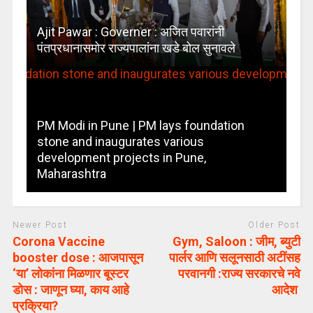
Ajit Pawar : Governer : अजित पवारांनी
पंतप्रधानासमोर राज्यपालांना खडे बोल सुनावले
PM Modi in Pune | PM lays foundation
stone and inaugurates various
development projects in Pune,
Maharashtra
Newer Post
Older Post
Corona Vaccine
Gym, Saloon : जीम, ब्युटी
booster dose : आजपासून
पार्लर आणि सलूनसाठी अटींसह
‘या’ लोकांना मिळणार बूस्टर
परवानगी :राज्य सरकारचे नवे
डोस : जाणून घ्या, काय आहे
आदेश
प्रक्रिया?