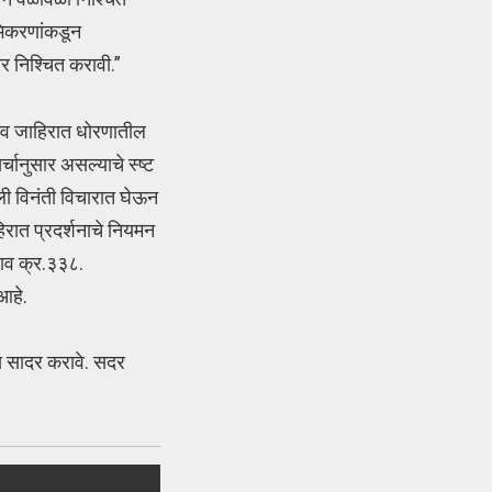
अभिकरणांकडून
र निश्चित करावी.”
राव जाहिरात धोरणातील
चानुसार असल्याचे स्ष्ट
ेली विनंती विचारात घेऊन
रात प्रदर्शनाचे नियमन
राव क्र.३३८.
आहे.
स सादर करावे. सदर