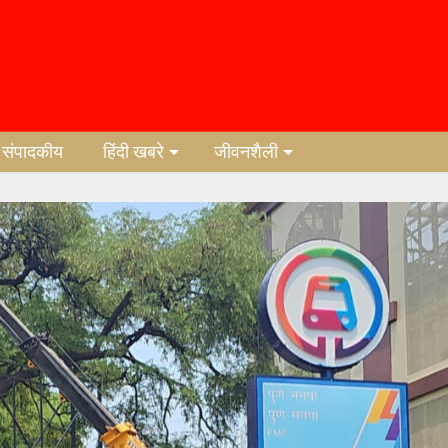
संपादकीय
हिंदी खबरे
जीवनशैली