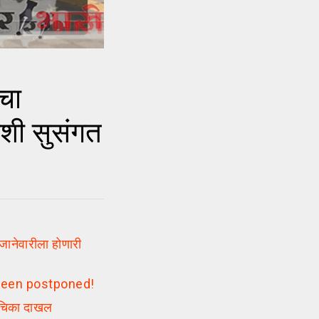
चा
ाशी सुसंगत
नेवारीला होणारी
 been postponed!
याचिका दाखल