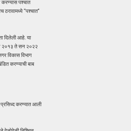
ाढ करण्यास पश्चात
ाच ठरावामध्ये “पश्चात”
ा दिलेली आहे. या
 सन २०१३ ते सन २०२२
 नगर विकास विभाग
खंडित करण्याची बाब
 प्रसिध्द करण्यात आली
ने वेळोवेळी निश्चित