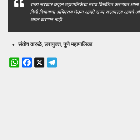
राज्य सरकार कडून महापालिकेचा ठराव विखंडित करण्यात आला आह
विधी विभागाचा अभिप्राय घेऊन आम्ही राज्य सरकारला आमचे अभिव
अमल करणार नाही.
संतोष वारुळे, उपायुक्त, पुणे महापालिका
.
W
F
X
T
h
a
el
at
ce
e
s
b
gr
A
o
a
p
o
m
p
k