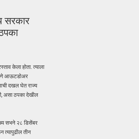
्य सरकार
 ठपका
स्ताव केला होता. त्याला
र पुणे आऊटडोअर
ाची दखल घेत राज्य
ही, असा ठपका देखील
ख्य सभने २८ डिसेंबर
ून त्यापुढील तीन