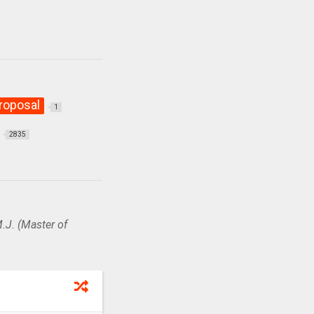
roposal
1
2835
.J. (Master of