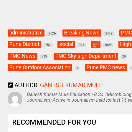
administrative
Breaking News
PM
2026
2149
Pune District
social
पुणे
High
787
923
7828
PMC News
PMC Sky sign Department
515
29
Pune Outdoor Association
Pune PMC news
1
AUTHOR:
GANESH KUMAR MULE
Ganesh Kumar Mule Education - B.Sc. (Microbiolog
Journalism) Active in Journalism field for last 15 ye
RECOMMENDED FOR YOU