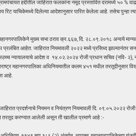
 ग्रामपंचायत हद्दीतील जाहिरात फलकांना नमूद प्रस्तावित दरामध्ये ५० % व
लय रिट याचिकेमध्ये दिलेल्या आदेशानुसार पारित केलेला आहे. तसेच पुन्हा त्य
महानगरपालिकेने मुख्य सभा ठराव क्र.६६७, दि. २८.०९.२०१८ अन्वये मान्यत
ाप प्रलंबित आहेत. जाहिरात नियमावली २०२२ मध्ये प्रसिध्द झाल्यानंतर
सेच मउच्च न्यायालयाचे आदेश व १४.०२.२०२४ रोजी प्रधान सचिव (नवि- २),
राव महाराष्ट्र महानगरपालिका अधिनियमातील कलम ४५१ मधील तरतूदीनुसार वि
ला आहे.
 जाहिरात प्रदर्शनाचे नियमन व नियंत्रण नियमावली दि. ०९.०५.२०२२ रोजी
्ये तरतूद करण्यात आलेली असून ती खालील प्रमाणे आहे :-
का अधिनियम, १९४९ च्या ३८६ (२) अंतर्गत, आयुक्त, महानगरपालिकेच्या मंजूरी