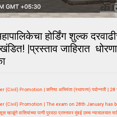
ालिकेचा होर्डिंग शुल्क दरवाढी
िखंडित! |प्रस्ताव जाहिरात धोरण
का
vil) Promotion | कनिष्ठ अभियंता (स्थापत्य) पदोन्नती | 28 जा
er (Civil) Promotion | The exam on 28th January has
ूंगे वासियांच्या पाणी पुरवठा प्रश्नावर मुंबई उच्च न्यायालयात 