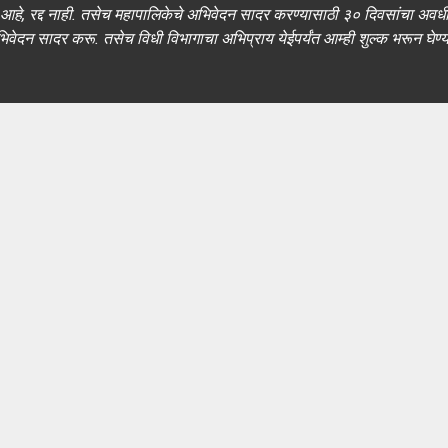
े, रद्द नाही. तसेच महापालिकेचे अभिवेदन सादर करण्यासाठी ३० दिवसांचा अवधी 
ेदन सादर करू. तसेच विधी विभागाचा अभिप्राय येईपर्यंत आम्ही शुल्क भरून घेण्