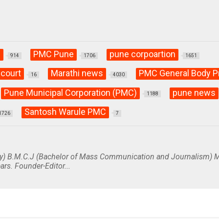
C
PMC Pune
pune corpoartion
914
1706
1651
 court
Marathi news
PMC General Body P
16
4030
Pune Municipal Corporation (PMC)
pune news
1188
Santosh Warule PMC
1726
7
y) B.M.C.J (Bachelor of Mass Communication and Journalism) M
ars. Founder-Editor...