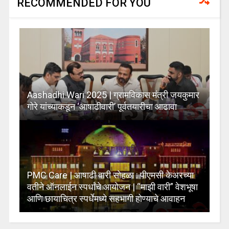
RECOMMENDED FOR YOU
Aashadhi Wari 2025 | ग्रामविकास मंत्री जयकुमार
गोरे यांच्याकडून ‘आषाढीवारी’ पूर्वतयारीचा आढावा
PMC Care | आषाढी वारी सोहळा : पीएमसी केअरच्या
वतीने ऑनलाईन स्पर्धांचे आयोजन | “माझी वारी” वेशभूषा
आणि छायाचित्र स्पर्धेमध्ये सहभागी होण्याचे आवाहन