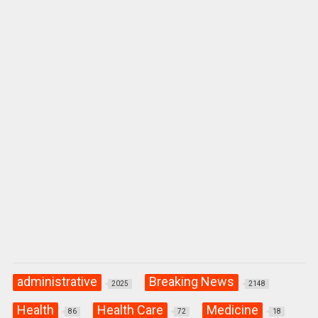
p
o
m
p
k
administrative
Breaking News
2025
2148
Health
Health Care
Medicine
86
72
18