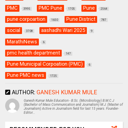
PMC
PMC Pune
Pune
3995
1705
2564
pune corpoartion
Pune District
1650
787
social
aashadhi Wari 2025
3708
9
MarathiNews
6
pmc health department
147
Pune Municipal Corpoation (PMC)
6
Pune PMC news
1725
AUTHOR:
GANESH KUMAR MULE
Ganesh Kumar Mule Education - B.Sc. (Microbiology) B.M.C.J
(Bachelor of Mass Communication and Journalism) M.J. (Master of
Journalism) Active in Journalism field for last 15 years. Founder-
Editor...