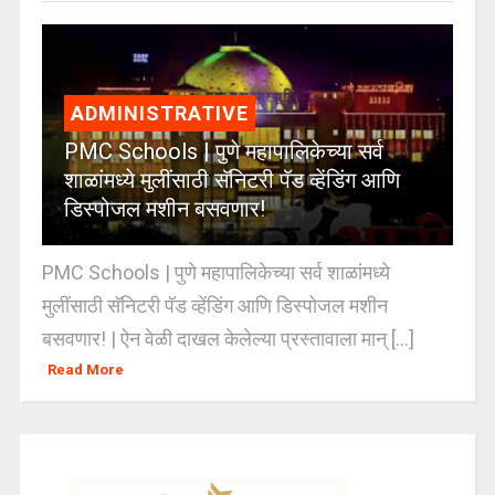
ADMINISTRATIVE
PMC Schools | पुणे महापालिकेच्या सर्व
शाळांमध्ये मुलींसाठी सॅनिटरी पॅड व्हेंडिंग आणि
डिस्पोजल मशीन बसवणार!
PMC Schools | पुणे महापालिकेच्या सर्व शाळांमध्ये
मुलींसाठी सॅनिटरी पॅड व्हेंडिंग आणि डिस्पोजल मशीन
बसवणार! | ऐन वेळी दाखल केलेल्या प्रस्तावाला मान् [...]
Read More