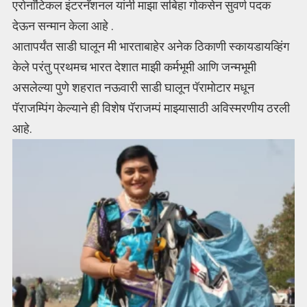
एराेनाॅटिकल इंटरनॅशनल यांनी माझा सबिहा गाेकसेन सुवर्ण पदक
देऊन सन्मान केला आहे .
आतापर्यंत साडी घालून मी भारताबाहेर अनेक ठिकाणी स्कायडायव्हिंग
केले परंतु प्रथमच भारत देशात माझी कर्मभूमी आणि जन्मभूमी
असलेल्या पुणे शहरात नऊवारी साडी घालून पॅरामाेटार मधून
पॅराजम्पिंग केल्याने ही विशेष पॅराजम्पं माझ्यासाठी अविस्मरणीय ठरली
आहे.