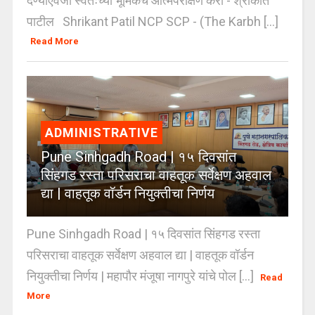
देण्याऐवजी स्वतःच्या भूमिकेचे आत्मपरीक्षण करा - श्रीकांत
पाटील Shrikant Patil NCP SCP - (The Karbh [...]
Read More
ADMINISTRATIVE
Pune Sinhgadh Road | १५ दिवसांत
सिंहगड रस्ता परिसराचा वाहतूक सर्वेक्षण अहवाल
द्या | वाहतूक वॉर्डन नियुक्तीचा निर्णय
Pune Sinhgadh Road | १५ दिवसांत सिंहगड रस्ता
परिसराचा वाहतूक सर्वेक्षण अहवाल द्या | वाहतूक वॉर्डन
नियुक्तीचा निर्णय | महापौर मंजूषा नागपुरे यांचे पोल [...]
Read
More