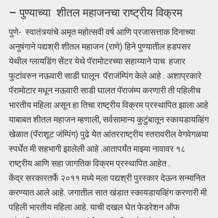
– पुण्याच्या शीतल महाजनचा राष्ट्रीय विक्रम
पुणे- स्वातंत्र्यांचे अमृत महाेत्सवी वर्ष आणि प्रजासत्ताक दिनाच्या
अनुषंगाने पद्यश्री शीतल महाजन (राणे) हिने पुण्यातील हडपसर
येथील ग्लायडिंग सेंटर येथे पॅरामाेटरच्या सहाय्याने पाच हजार
फुटांवरुन नऊवारी साडी घालून पॅराजंम्पिंग केले आहे . अशाप्रकारे
पॅरामाेटार मधून नऊवारी साडी घालत पॅराजंम्प करणारी ती पहिलीच
भारतीय महिला असून हा तिचा राष्ट्रीय विक्रम प्रस्थापित झाला आहे
याबाबत शीतल महाजन म्हणाली, सर्वसामान्य कुटुंबातून स्कायडायव्हिंग
खेळात (पॅराशूट जंम्पिंग) पुढे येत आंतरराष्ट्रीय स्तरावरील वेगवेगळया
स्पर्धेत मी सहभागी झालेली आहे .आतापर्यंत माझ्या नावावर १८
राष्ट्रीय आणि सहा जागतिक विक्रम प्रस्थापित आहेत .
केंद्र सरकारतर्फे २०११ मध्ये मला पद्यश्री पुरस्कार देऊन सन्मानित
करण्यात आले आहे. जगातील सात खंडात स्कायडायव्हिंग करणारी मी
पहिली भारतीय महिला आहे. याची दखल घेत फेडरेशन ऑफ