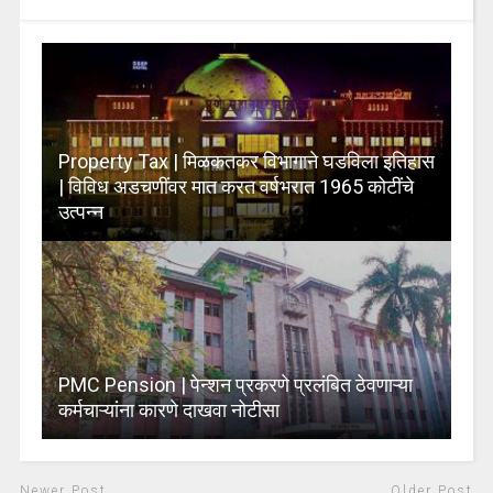
Property Tax | मिळकतकर विभागाने घडविला इतिहास
| विविध अडचणींवर मात करत वर्षभरात 1965 कोटींचे
उत्पन्न
PMC Pension | पेन्शन प्रकरणे प्रलंबित ठेवणाऱ्या
कर्मचाऱ्यांना कारणे दाखवा नोटीसा
Newer Post
Older Post