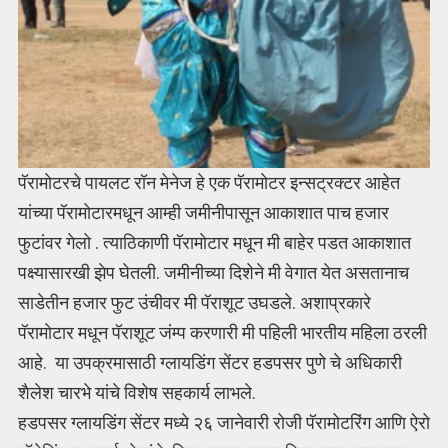
पॅरामाेटरचे पायलट रॉन मेनेज हे एक पॅरामाेटर इन्सट्रक्टर आहेत
यांच्या पॅरामाेटारमधून आम्ही जमीनीपासून आकाशात पाच हजार
फुटांवर गेलो . त्याठिकाणी पॅरामाेटार मधून मी बाहेर पडत आकाशात
पक्ष्यासारखी झेप घेतली. जमीनीच्या दिशेने मी वेगात येत असतानाच
साडेतीन हजार फुट उंचीवर मी पॅराशूट उघडले. अशाप्रकारे
पॅरामाेटार मधून पॅराशूट जंम्प करणारी मी पहिली भारतीय महिला ठरली
आहे. या उपक्रमासाठी ग्लायडिंग सेंटर हडपसर पुणे चे अधिकारी
शैलेश चारभे यांचे विशेष सहकार्य लाभले.
हडपसर ग्लायडिंग सेंटर मध्ये २६ जानेवारी रोजी पॅरामोटरिंग आणि ऐरो