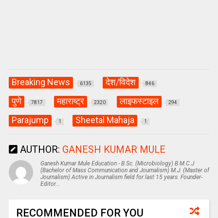
Breaking News
देश/विदेश
6135
846
पुणे
महाराष्ट्र
लाइफस्टाइल
7817
2320
294
Parajump
Sheetal Mahaja
1
1
AUTHOR:
GANESH KUMAR MULE
Ganesh Kumar Mule Education - B.Sc. (Microbiology) B.M.C.J
(Bachelor of Mass Communication and Journalism) M.J. (Master of
Journalism) Active in Journalism field for last 15 years. Founder-
Editor...
RECOMMENDED FOR YOU