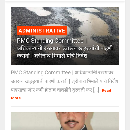
ADMINISTRATIVE
PMC Standing Committee |
अधिकाऱ्यांनी रस्त्यावर उतरून खड्ड्यांची पाहणी
करावी | श्रीनाथ भिमाले यांचे निर्देश
PMC Standing Committee | अधिकाऱ्यांनी रस्त्यावर
उतरून खड्ड्यांची पाहणी करावी | श्रीनाथ भिमाले यांचे निर्देश
पावसाचा जोर कमी होताच तातडीने दुरुस्ती कर [...]
Read
More