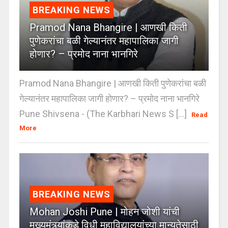
BREAKING NEWS
Pramod Nana Bhangire | आणखी किती
पुणेकरांचा बळी गेल्यानंतर महापालिका जागी
होणार? – प्रमोद नाना भानगिरे
Pramod Nana Bhangire | आणखी किती पुणेकरांचा बळी
गेल्यानंतर महापालिका जागी होणार? – प्रमोद नाना भानगिरे
Pune Shivsena - (The Karbhari News S [...]
Read
More
BREAKING NEWS
Mohan Joshi Pune | मोहन जोशी यांची
मुख्यमंत्र्यांकडे विधी महाविद्यालयांच्या मान्यतेसाठी