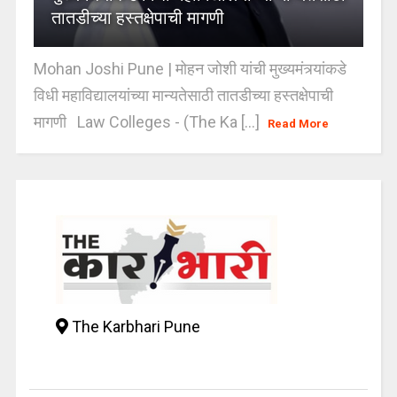
तातडीच्या हस्तक्षेपाची मागणी
Mohan Joshi Pune | मोहन जोशी यांची मुख्यमंत्र्यांकडे
विधी महाविद्यालयांच्या मान्यतेसाठी तातडीच्या हस्तक्षेपाची
मागणी Law Colleges - (The Ka [...]
Read More
The Karbhari Pune