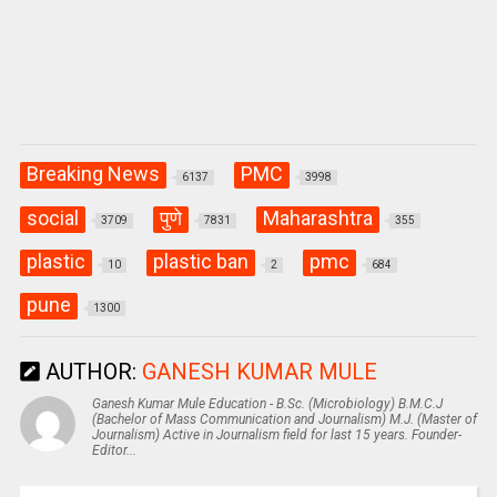
Breaking News
PMC
6137
3998
social
पुणे
Maharashtra
3709
7831
355
plastic
plastic ban
pmc
10
2
684
pune
1300
AUTHOR:
GANESH KUMAR MULE
Ganesh Kumar Mule Education - B.Sc. (Microbiology) B.M.C.J
(Bachelor of Mass Communication and Journalism) M.J. (Master of
Journalism) Active in Journalism field for last 15 years. Founder-
Editor...