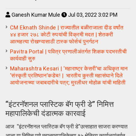
Ganesh Kumar Mule
Jul 03, 2022 3:02 PM
CM Eknath Shinde | राज्यातील बळीराजाला दीड वर्षांत
४४ हजार २७८ कोटी रुपयांची विक्रमी मदत | शेतकरी
आत्महत्या रोखण्यासाठी टास्क फोर्सचं पुनर्गठन
Pavitra Portal | पवित्र प्रणालीअंतर्गत शिक्षक पदभरतीची
कार्यवाही सुरु
Maharashtra Kesari | ‘महाराष्ट्र केसरी’चा अधिकृत मान
‘संस्कृती प्रतिष्ठान’कडेच! | भारतीय कुस्ती महासंघाने दिले
आयोजनाच्या जबाबदारीचे पत्र; मुरलीधर मोहोळ यांची माहिती
“इंटरनॅशनल प्लास्टिक बॅग फ्री डे” निमित्त
महापालिकेची दंडात्मक कारवाई
आज “इंटरनॅशनल प्लास्टिक बॅग फ्री डे”उत्साहात साजरा करण्यात
आला या निमित्त पुणे महानगरपालिकेच्या १५ क्षेत्रिय कार्यालयांतर्गत