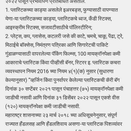
२०२२ पासून प्रभावीपणे प्रतिबंधित असतील.
1. प्लास्टिकच्या काड्या असलेले इअरबड्स, फुग्यासाठी वापण्यात
येणा-या प्लास्टिकच्या काड्या, प्लास्टिकचे ध्वज, कँडी स्टिक्स,
आइस्क्रीम स्टिक्स, सजावटीसाठीचे पॉलिस्टीरिन;
2. प्लेट्स, कप, ग्लासेस, कटलरी जसे की काटे, चमचे, चाकू, पेंढा, ट्रे,
मिठाईचे बॉक्सेस, निमंत्रण पत्रिका आणि सिगारेटची पाकिटे
गुंडाळण्यासाठी वापरलेल्या पॅकिंग फिल्म्स, 100 मायक्रॉनपेक्षा कमी
आकाराचे प्लास्टिक किंवा पीव्हीसी बॅनर, स्टिरर इ. प्लास्टिक कचरा
व्यवस्थापन नियम 2016 च्या नियम ४(१)(क) नुसार (सुधारणा
केल्यानुसार) “व्हर्जिन किंवा पुनर्वापर केलेल्या प्लास्टिकची कॅरी बॅग
दिनांक ३० सप्टेंबर २०२१ पासून पंचाहत्तर (७५) मायक्रॉनपेक्षा कमी
जाडीची नसावी आणि दिनांक ३१ डिसेंबर २०२२ पासून एकशे वीस
(१२०) मायक्रॉनपेक्षा कमी जाडीची नसावी.
महाराष्ट्र शासनाच्या २३ मार्च २०१८ च्या अधिसूचनेनुसार, संपूर्ण
राज्यात हँडलसह आणि हँडलशिवाय असणा-या प्लास्टिक पिशव्यांवर