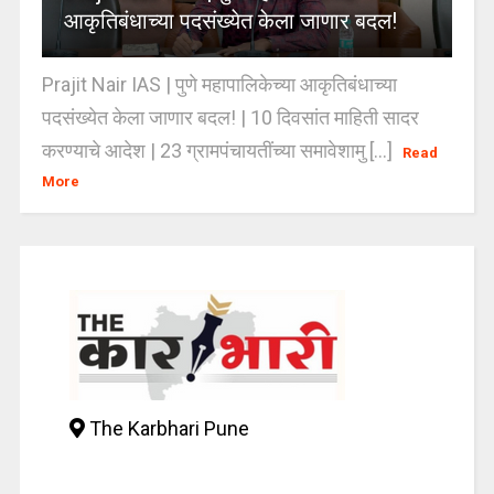
आकृतिबंधाच्या पदसंख्येत केला जाणार बदल!
Prajit Nair IAS | पुणे महापालिकेच्या आकृतिबंधाच्या
पदसंख्येत केला जाणार बदल! | 10 दिवसांत माहिती सादर
करण्याचे आदेश | 23 ग्रामपंचायतींच्या समावेशामु [...]
Read
More
The Karbhari Pune