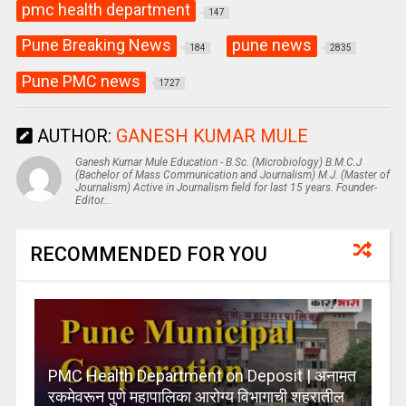
pmc health department
147
Pune Breaking News
pune news
184
2835
Pune PMC news
1727
AUTHOR:
GANESH KUMAR MULE
Ganesh Kumar Mule Education - B.Sc. (Microbiology) B.M.C.J
(Bachelor of Mass Communication and Journalism) M.J. (Master of
Journalism) Active in Journalism field for last 15 years. Founder-
Editor...
RECOMMENDED FOR YOU
PMC Health Department on Deposit | अनामत
रकमेवरून पुणे महापालिका आरोग्य विभागाची शहरातील