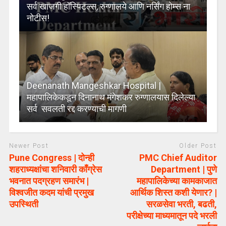
सर्व खाजगी हॉस्पिटल्स, रुग्णालये आणि नर्सिंग होम्स ना
नोटीस!
Deenanath Mangeshkar Hospital |
महापालिकेकडून दिनानाथ मंगेशकर रुग्णालयास दिलेल्या
सर्व सवलती रद्द करण्याची मागणी
Newer Post
Older Post
Pune Congress | दोन्ही
PMC Chief Auditor
शहराध्यक्षांचा शनिवारी काँग्रेस
Department | पुणे
भवनात पदग्रहण समारंभ |
महापालिकेच्या कामकाजात
विश्वजीत कदम यांची प्रमुख
आर्थिक शिस्त कशी येणार? |
उपस्थिती
सरळसेवा भरती, बढती,
परीक्षेच्या माध्यमातून पदे भरली