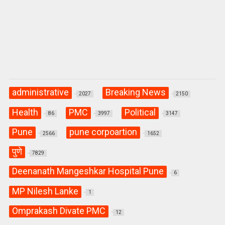
administrative
Breaking News
2027
2150
Health
PMC
Political
86
3997
3147
Pune
pune corpoartion
2566
1652
पुणे
7829
Deenanath Mangeshkar Hospital Pune
6
MP Nilesh Lanke
1
Omprakash Divate PMC
12