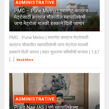
ADMINISTRATIVE
PMC – Pune Metro | स्वारगेट-कात्रज
मेट्रोसाठी कात्रज चौकातील महापालिकेची
जागा मेट्रोला मालकी हक्काने दिली जाणार
PMC - Pune Metro | स्वारगेट-कात्रज मेट्रोसाठी
कात्रज चौकातील महापालिकेची जागा मेट्रोला मालकी
हक्काने दिली जाणार | शहर सुधारणा समितीची मान्यता | 1.67
[...]
Read More
ADMINISTRATIVE
Prajit Nair IAS | पुणे महापालिकेच्या