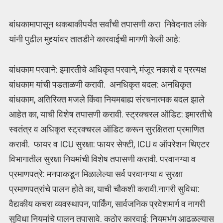
बांधकामापासून थकबाकीपर्यंत सर्वांची तपासणी करा निवेदनात लंके
यांनी पुढील मुद्द्यांवर तातडीने कारवाईची मागणी केली आहे:
बांधकाम परवाने: इमारतीचे अधिकृत परवाने, मंजूर नकाशे व प्रत्यक्ष
बांधकाम यांची पडताळणी करावी. अनधिकृत बदल: अनधिकृत
बांधकाम, अतिरिक्त मजले किंवा नियमबाह्य संरचनात्मक बदल झाले
आहेत का, याची विशेष तपासणी करावी. स्ट्रक्चरल ऑडिट: इमारतीचे
स्वतंत्र व अधिकृत स्ट्रक्चरल ऑडिट करून सुरक्षितता प्रमाणित
करावी. फायर व ICU सुरक्षा: फायर सेफ्टी, ICU व ऑपरेशन थिएटर
विभागातील सुरक्षा नियमांची विशेष तपासणी करावी. परवानग्या व
प्रमाणपत्रे: मनपाकडून मिळालेल्या सर्व परवानग्या व सुरक्षा
प्रमाणपत्रांचे पालन होते का, याची चौकशी करावी.नागरी सुविधा:
वैद्यकीय कचरा व्यवस्थापन, पार्किंग, सार्वजनिक प्रवेशमार्ग व नागरी
सुविधा नियमांचे पालन तपासावे. कठोर कारवाई: नियमभंग आढळल्यास