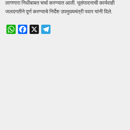
लागणारा निधीबाबत चर्चा करण्यात आली. भूसंपादनाची कार्यवाही
जलदगतीने पूर्ण करण्याचे निर्देश उपमुख्यमंत्री पवार यांनी दिले.
W
F
X
T
h
a
el
at
ce
e
s
b
gr
A
o
a
p
o
m
p
k