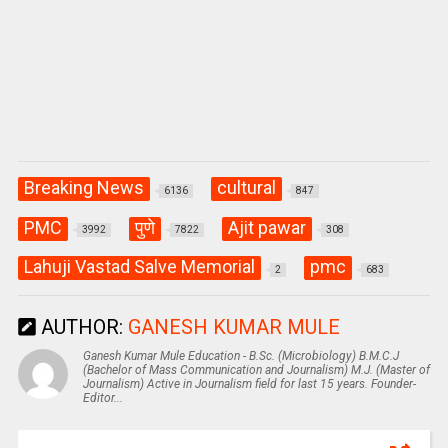
Breaking News
cultural
6136
847
PMC
पुणे
Ajit pawar
3992
7822
308
Lahuji Vastad Salve Memorial
pmc
2
683
AUTHOR:
GANESH KUMAR MULE
Ganesh Kumar Mule Education - B.Sc. (Microbiology) B.M.C.J
(Bachelor of Mass Communication and Journalism) M.J. (Master of
Journalism) Active in Journalism field for last 15 years. Founder-
Editor...