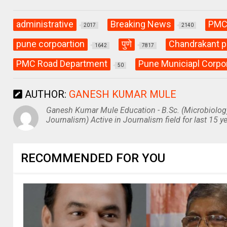
administrative
Breaking News
PM
2017
2140
pune corpoartion
पुणे
Chandrakant pa
1642
7817
PMC Road Department
Pune Municiapl Corpo
50
AUTHOR:
GANESH KUMAR MULE
Ganesh Kumar Mule Education - B.Sc. (Microbiolog
Journalism) Active in Journalism field for last 15 ye
RECOMMENDED FOR YOU