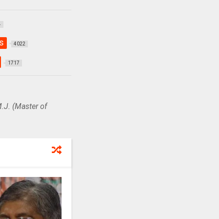
4
s
4022
1717
.J. (Master of