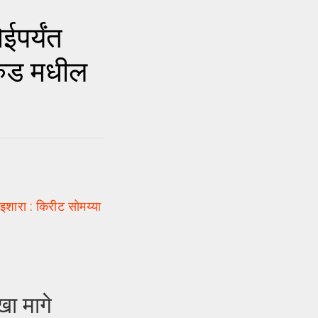
पर्यंत
थरुड मधील
इशारा : किरीट सोमय्या
ा मागे