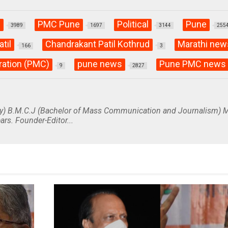
C
PMC Pune
Political
Pune
3989
1697
3144
255
til
Chandrakant Patil Kothrud
Marathi new
166
3
ration (PMC)
pune news
Pune PMC news
9
2827
y) B.M.C.J (Bachelor of Mass Communication and Journalism) M
ars. Founder-Editor...