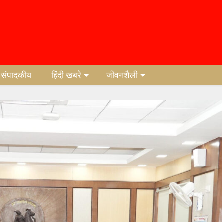
संपादकीय
हिंदी खबरे
जीवनशैली