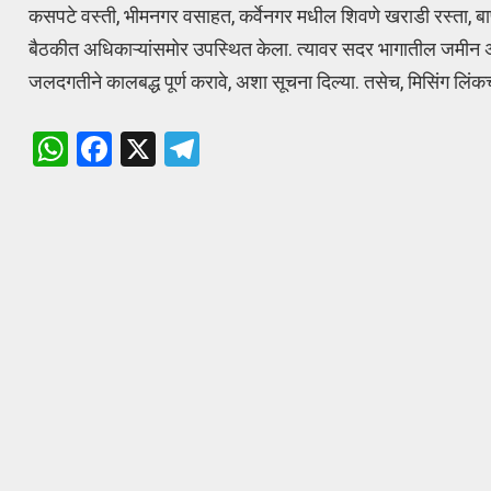
कसपटे वस्ती, भीमनगर वसाहत, कर्वेनगर मधील शिवणे खराडी रस्ता, बाण
बैठकीत अधिकाऱ्यांसमोर उपस्थित केला. त्यावर सदर भागातील जमीन अधि
जलदगतीने कालबद्ध पूर्ण करावे, अशा सूचना दिल्या. तसेच, मिसिंग लिंकचा प
W
F
X
T
h
a
el
at
ce
e
s
b
gr
A
o
a
p
o
m
p
k