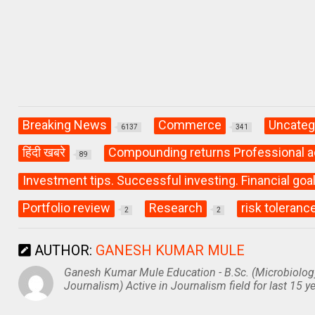
p
k
Breaking News
Commerce
Uncateg
6137
341
हिंदी खबरे
Compounding returns Professional a
89
Investment tips. Successful investing. Financial goa
Portfolio review
Research
risk toleranc
2
2
AUTHOR:
GANESH KUMAR MULE
Ganesh Kumar Mule Education - B.Sc. (Microbiolog
Journalism) Active in Journalism field for last 15 ye