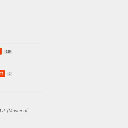
य
228
nt
2
.J. (Master of