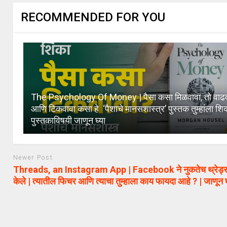
RECOMMENDED FOR YOU
The Psychology Of Money | पैसा कसा मिळवावा, तो वाढव
आणि टिकवावा कसा हे ‘पैशाचे मानसशास्त्र’ पुस्तक तुम्हांला शि
पुस्तकाविषयी जाणून घ्या
Newer Post
Threads, an Instagram App | Facebook ने नुकतेच थ्रेड्स
केले | त्यातील फिचर आणि त्याचा तुम्हाला काय फायदा आहे ? | जाणून घ