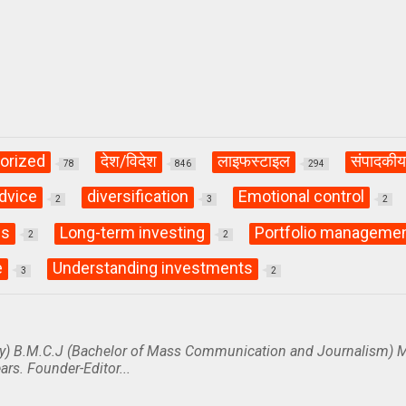
orized
देश/विदेश
लाइफस्टाइल
संपादकी
78
846
294
dvice
diversification
Emotional control
2
3
2
ls
Long-term investing
Portfolio manageme
2
2
e
Understanding investments
3
2
y) B.M.C.J (Bachelor of Mass Communication and Journalism) M
ars. Founder-Editor...