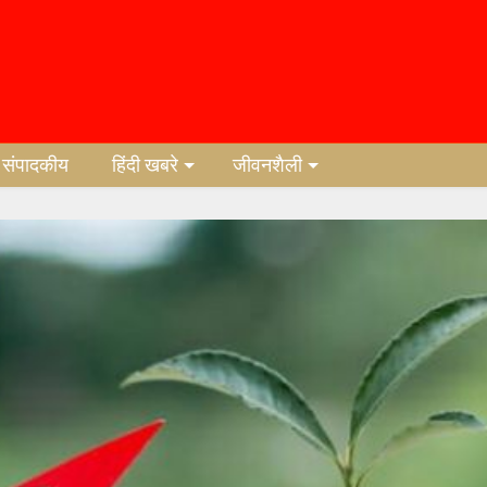
संपादकीय
हिंदी खबरे
जीवनशैली