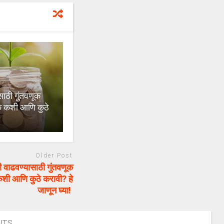
ाठी गुंतवणूक
क कशी आणि कुठे
Older Post
 वाढवण्यासाठी गुंतवणूक
ी आणि कुठे करावी? हे
जाणून घ्या!
NTS