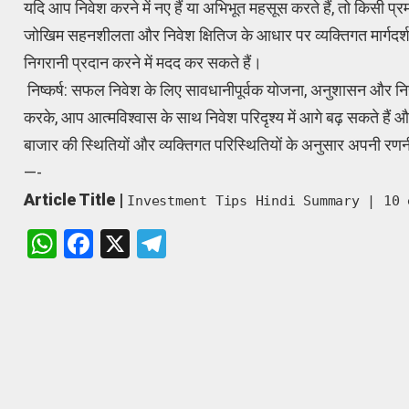
यदि आप निवेश करने में नए हैं या अभिभूत महसूस करते हैं, तो किसी प्र
जोखिम सहनशीलता और निवेश क्षितिज के आधार पर व्यक्तिगत मार्गद
निगरानी प्रदान करने में मदद कर सकते हैं।
निष्कर्ष: सफल निवेश के लिए सावधानीपूर्वक योजना, अनुशासन और नि
करके, आप आत्मविश्वास के साथ निवेश परिदृश्य में आगे बढ़ सकते हैं और 
बाजार की स्थितियों और व्यक्तिगत परिस्थितियों के अनुसार अपनी 
—-
Article Title |
Investment Tips Hindi Summary | 10 
W
F
X
T
h
a
el
at
ce
e
s
b
gr
A
o
a
p
o
m