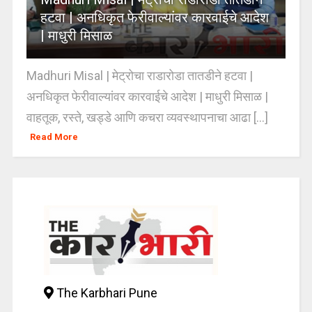
हटवा | अनधिकृत फेरीवाल्यांवर कारवाईचे आदेश
| माधुरी मिसाळ
Madhuri Misal | मेट्रोचा राडारोडा तातडीने हटवा |
अनधिकृत फेरीवाल्यांवर कारवाईचे आदेश | माधुरी मिसाळ |
वाहतूक, रस्ते, खड्डे आणि कचरा व्यवस्थापनाचा आढा [...]
Read More
The Karbhari Pune