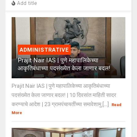
Add title
ADMINISTRATIVE
Prajit Nair IAS | पुणे महापालिकेच्या
आकृतिबंधाच्या पदसंख्येत केला जाणार बदल!
Prajit Nair IAS | पुणे महापालिकेच्या आकृतिबंधाच्या
पदसंख्येत केला जाणार बदल! | 10 दिवसांत माहिती सादर
करण्याचे आदेश | 23 ग्रामपंचायतींच्या समावेशामु [...]
Read
More