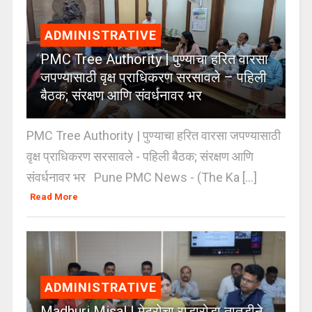
ADMINISTRATIVE
PMC Tree Authority | पुण्याचा हरित वारसा
जपण्यासाठी वृक्ष प्राधिकरण सरसावले – पहिली
बैठक; संरक्षण आणि संवर्धनावर भर
PMC Tree Authority | पुण्याचा हरित वारसा जपण्यासाठी
वृक्ष प्राधिकरण सरसावले - पहिली बैठक; संरक्षण आणि
संवर्धनावर भर Pune PMC News - (The Ka [...]
Read More
ADMINISTRATIVE
Madhuri Misal | मेट्रोचा राडारोडा तातडीने