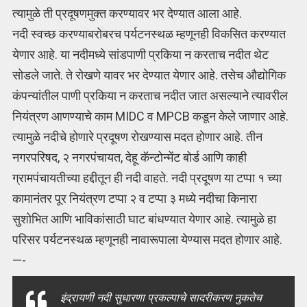
त्यामुळे ती प्रदूषणमुक्त करण्यावर भर देण्यात आला आहे.
नदी स्वच्छ करण्याबरोबरच पर्यटनस्थळ म्हणूनही विकसित करण्यात
येणार आहे. या नदीमध्ये सांडपाणी प्रकिया न करताच नदीत थेट
सोडले जाते. ते रोखणे यावर भर देण्यात येणार आहे. तसेच औद्योगिक
कंपन्यांतील पाणी प्रकिया न करताच नदीत जात असल्याने त्यावरील
नियंत्रण आणण्याचे काम MIDC व MPCB कडून केले जाणार आहे.
त्यामुळे नदीचे होणारे प्रदूषण रोखण्यास मदत होणार आहे. तीन
नगरपरिषद, २ नगरपंचायत, देहू कॅन्टोन्मेंट बोर्ड आणि काही
ग्रामपंचायतीच्या हद्दीतून ही नदी वाहते. नदी प्रदूषण या टप्पा १ च्या
कामानंतर पूर नियंत्रण टप्पा २ व टप्पा ३ मध्ये नदीचा किनारा
सुशोभित आणि भाविकांसाठी घाट बांधण्यात येणार आहे. त्यामुळे हा
परिसर पर्यटनस्थळ म्हणूनही नावारूपाला येण्यास मदत होणार आहे.
—-
इंद्रायणी नदी सुधारणा प्रकल्पाचे सादरीकरण नुकतेच