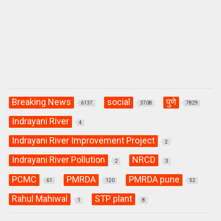
Breaking News
social
पुणे
6137
3708
7829
Indrayani River
4
Indrayani River Improvement Project
2
Indrayani River Pollution
NRCD
2
3
PCMC
PMRDA
PMRDA pune
61
120
52
Rahul Mahiwal
STP plant
1
8