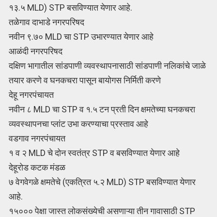
१३.५ MLD) STP बसविण्यात येणार आहे.
तळेगाव दाभाडे नगरपरिषद
नवीन ९.७० MLD चा STP उभारण्यात येणार आहे
आळंदी नगरपरिषद
दक्षिण भागातील सांडपाणी व्यवस्थापनासाठी सांडपाणी नलिकांचे जाळे
तयार करणे व घनकचरा पासून बायोगस निर्मिती करणे
देहू नगरपंचायत
नवीन ८ MLD चा STP व १.५ टन प्रती दिन क्षमतेच्या घनकचरा
व्यवस्थापनचा प्लांट उभा करण्याचा प्रस्ताव आहे
वडगाव नगरपंचायत
१ व २ MLD चे दोन स्वतंत्र STP व बसविण्यात येणार आहे
देहूरोड कटक मंडळ
७ वेगवेगळे क्षमतेचे (एकत्रित ५.२ MLD) STP बसविण्यात येणार
आहे.
१५००० पेक्षा जास्त लोकसंख्येची असणाऱ्या तीन गावासाठी STP