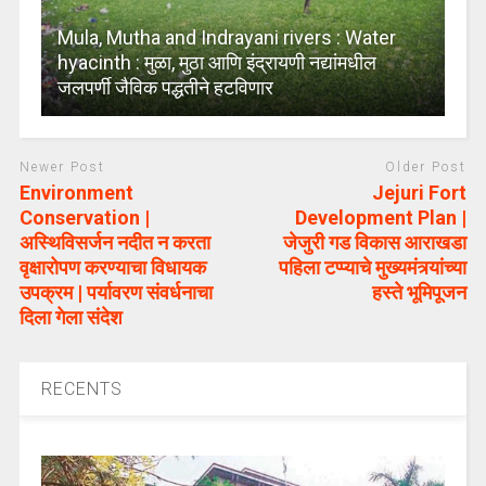
Mula, Mutha and Indrayani rivers : Water
hyacinth : मुळा, मुठा आणि इंद्रायणी नद्यांमधील
जलपर्णी जैविक पद्धतीने हटविणार
Newer Post
Older Post
Environment
Jejuri Fort
Conservation |
Development Plan |
अस्थिविसर्जन नदीत न करता
जेजुरी गड विकास आराखडा
वृक्षारोपण करण्याचा विधायक
पहिला टप्प्याचे मुख्यमंत्र्यांच्या
उपक्रम | पर्यावरण संवर्धनाचा
हस्ते भूमिपूजन
दिला गेला संदेश
RECENTS