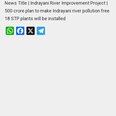
News Title | Indrayani River Improvement Project |
500 crore plan to make Indrayani river pollution free
18 STP plants will be installed
W
F
X
T
h
a
el
at
ce
e
s
b
gr
A
o
a
p
o
m
p
k