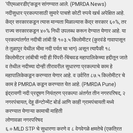
‘पीएमआरडीए’कडून सांगण्यात आले. (PMRDA News)
नदीसुधार प्रकल्पासाठी सुमारे पाचशे कोटी रुपये खर्च अपेक्षित आहे.
केंद्र सरकारकडून त्यास मान्यता मिळाल्यास केंद्र सरकार ६०%, तर
राज्य सरकारकडून ४०% निधी उपलब्ध करून देण्यात येणार आहे. या
प्रकल्पांतर्गत नदीची लांबी हि १०३.५ किलोमीटर (कुरवंडे गावापासून
ते तुळापुर येथील भीमा नदी पर्यत चा भाग) असून त्यापैकी १८
किलोमीटर लांबीची नदी ही पिंपरी-चिंचवड महापालिकेच्या हद्दीतून जाते
व तेथील नदीच्या दोन्ही तीरावरील सुधारणा प्रकल्पाचे काम हे
महापालिकेकडून करण्यात येणार आहे. व उर्वरित ८७.५ किलोमीटर चे
काम हे PMRDA कडून करण्यात येत आहे. (PMRDA Pune)
इंद्रायणी नदी प्रदूषण नियंत्रण प्रकल्पा अंतर्गत तीन नगरपरिषद, २
नगरपंचायत, देहू कॅन्टोन्मेंट बोर्ड आणि काही ग्रामपंचायती मध्ये
करण्यात येणाऱ्या कामाची माहिती
लोणावळा नगरपरिषद
६.० MLD STP चे सुधारणा करणे व ८ वेगवेगळे क्षमतेचे (एकत्रित