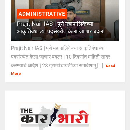
ADMINISTRATIVE
Prajit Nair IAS | पुणे महापालिकेच्या
आकृतिबंधाच्या पदसंख्येत केला जाणार बदल!
Prajit Nair IAS | पुणे महापालिकेच्या आकृतिबंधाच्या
पदसंख्येत केला जाणार बदल! | 10 दिवसांत माहिती सादर
करण्याचे आदेश | 23 ग्रामपंचायतींच्या समावेशामु [...]
Read
More