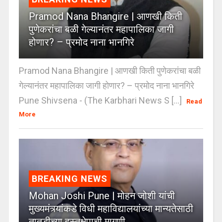
Pramod Nana Bhangire | आणखी किती
पुणेकरांचा बळी गेल्यानंतर महापालिका जागी
होणार? – प्रमोद नाना भानगिरे
Pramod Nana Bhangire | आणखी किती पुणेकरांचा बळी
गेल्यानंतर महापालिका जागी होणार? – प्रमोद नाना भानगिरे
Pune Shivsena - (The Karbhari News S [...]
Read
More
BREAKING NEWS
Mohan Joshi Pune | मोहन जोशी यांची
मुख्यमंत्र्यांकडे विधी महाविद्यालयांच्या मान्यतेसाठी
तातडीच्या हस्तक्षेपाची मागणी