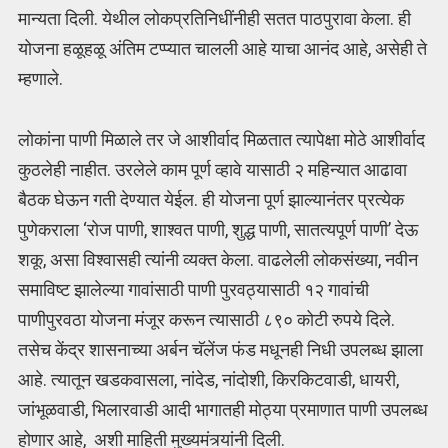
मान्यता दिली. येथील लोकप्रतिनिधींनीही सतत पाठपुरावा केला. ही
योजना हळूहळू अंतिम टप्प्यात चालली आहे याचा आनंद आहे, असेही ते
म्हणाले.
लोकांना पाणी मिळाले तर जे आशीर्वाद मिळतात त्यापेक्षा मोठे आशीर्वाद
कुठलेही नाहीत. उरलेले काम पूर्ण व्हावे यासाठी २ महिन्यात आढावा
बैठक घेऊन गती देण्यात येईल. ही योजना पूर्ण झाल्यानंतर प्रत्येक
पुणेकराला ‘रोज पाणी, शाश्वत पाणी, शुद्ध पाणी, सातत्यपूर्ण पाणी’ देऊ
शकू, असा विश्वासही त्यांनी व्यक्त केला. वाढलेली लोकसंख्या, नवीन
समाविष्ट झालेल्या गावांसाठी पाणी पुरवठ्यासाठी १२ गावांची
पाणीपुरवठा योजना मंजूर करून त्यासाठी ८९० कोटी रुपये दिले.
तसेच केंद्र शासनाच्या अर्बन चॅलेंज फंड मधूनही निधी उपलब्ध झाला
आहे. त्यातून खडकवासला, नांदेड, नांदोशी, किरकिटवाडी, धायरी,
जांभूळवाडी, भिलारवाडी आदी भागातही मोठ्या प्रमाणात पाणी उपलब्ध
होणार आहे, अशी माहिती मुख्यमंत्र्यांनी दिली.