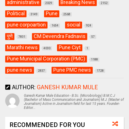
administrative
Breaking News
2029
2152
Political
Pune
3149
2568
pune corpoartion
social
1654
924
पुणे
CM Devendra Fadnavis
7831
57
Marathi news
Pune Ciyt
4030
1
Pune Municipal Corporation (PMC)
1188
pune news
Pune PMC news
2837
1728
AUTHOR:
GANESH KUMAR MULE
Ganesh Kumar Mule Education - B.Sc. (Microbiology) B.M.C.J
(Bachelor of Mass Communication and Journalism) M.J. (Master of
Journalism) Active in Journalism field for last 15 years. Founder-
Editor...
RECOMMENDED FOR YOU