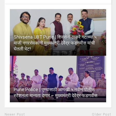
Shivsena UBT Pune | शिवसेना ठाकरे गटाच्या ५
माजी नगरसेवकांनी मुख्यमंत्री देवेंद्र फडणवीस यांची
घेतली भेट!
Pune Police | पुण्यासाठी आणखी ५ नवीन पोलीस
स्टेशनला मान्यता देणार – मुख्यमंत्री देवेंद्र फडणवीस
Newer Post
Older Post