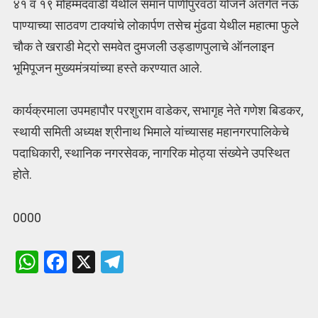
४१ व १९ मोहम्मदवाडी येथील समान पाणीपुरवठा योजने अंतर्गत नऊ
पाण्याच्या साठवण टाक्यांचे लोकार्पण तसेच मुंढवा येथील महात्मा फुले
चौक ते खराडी मेट्रो समवेत दुमजली उड्डाणपुलाचे ऑनलाइन
भूमिपूजन मुख्यमंत्र्यांच्या हस्ते करण्यात आले.
कार्यक्रमाला उपमहापौर परशुराम वाडेकर, सभागृह नेते गणेश बिडकर,
स्थायी समिती अध्यक्ष श्रीनाथ भिमाले यांच्यासह महानगरपालिकेचे
पदाधिकारी, स्थानिक नगरसेवक, नागरिक मोठ्या संख्येने उपस्थित
होते.
0000
W
F
X
T
h
a
el
at
ce
e