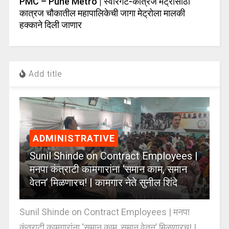
PMC – Pune Metro | स्वारगेट-कात्रज मेट्रोसाठी
कात्रज चौकातील महापालिकेची जागा मेट्रोला मालकी
हक्काने दिली जाणार
Add title
ADMINISTRATIVE
Sunil Shinde on Contract Employees |
मनपा कंत्राटी कामगारांना ‘समान काम, समान
वेतन’ मिळणारच! | कामगार नेते सुनील शिंदे
Sunil Shinde on Contract Employees | मनपा
कंत्राटी कामगारांना ‘समान काम, समान वेतन’ मिळणारच! |