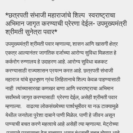
*छत्रपती संभाजी महाराजांचे शिल्प स्वराष्ट्राचा
अभिमान जागृत करण्याची प्रेरणा देईल- उपमुख्यमंत्री
श्रीमती सुनेत्रा पवार*
उपमुख्यमंत्री श्रीमती पवार म्हणाल्या, शासन आणि खासगी क्षेत्र
एकत्र आल्यानंतर जागतिक दर्जाच्या आरोग्य सुविधा मिळतात हे
कर्करोग रुग्णालय हे उदाहरण आहे. आरोग्य सुविधा बळकट
करण्यासाठी राज्यशासन प्रयत्न करत आहे. छत्रपती संभाजी
महाराज यांचे बुधभूषण ग्रंथ लिहितानाचे शिल्प केवळ पाहण्यासाठी
नाही त्यांच्यासारखा कणखर बाणा आणि स्वराष्ट्राचा अभिमान
सर्वांमध्ये जागृत करण्यासाठी प्रेरणा देईल, असेही श्रीमती पवार
म्हणाल्या. वाढत्या लोकसंख्येच्या पार्श्वभूमीवर या नऊ टाक्यामुळे
येथील जनतेला पुरेशा दाबाने पाणी मिळेल. पाणी हे जीवन असून
पाण्याची बचत करणे महत्वाचे आहे असेही त्या म्हणाल्या. मेट्रोच्या
पुलामुळे प्रवासाचा वेळ वाचणार असून इंधनाची बचत होणार आहे.