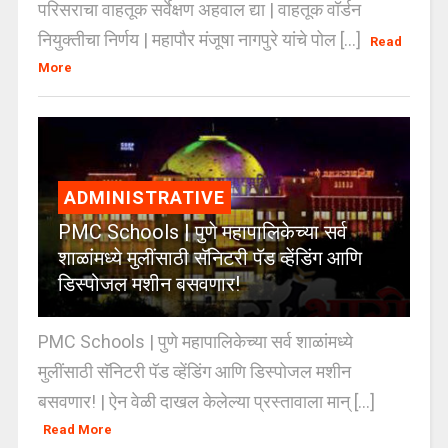
परिसराचा वाहतूक सर्वेक्षण अहवाल द्या | वाहतूक वॉर्डन
नियुक्तीचा निर्णय | महापौर मंजूषा नागपुरे यांचे पोल [...]
Read
More
ADMINISTRATIVE
PMC Schools | पुणे महापालिकेच्या सर्व
शाळांमध्ये मुलींसाठी सॅनिटरी पॅड व्हेंडिंग आणि
डिस्पोजल मशीन बसवणार!
PMC Schools | पुणे महापालिकेच्या सर्व शाळांमध्ये
मुलींसाठी सॅनिटरी पॅड व्हेंडिंग आणि डिस्पोजल मशीन
बसवणार! | ऐन वेळी दाखल केलेल्या प्रस्तावाला मान् [...]
Read More