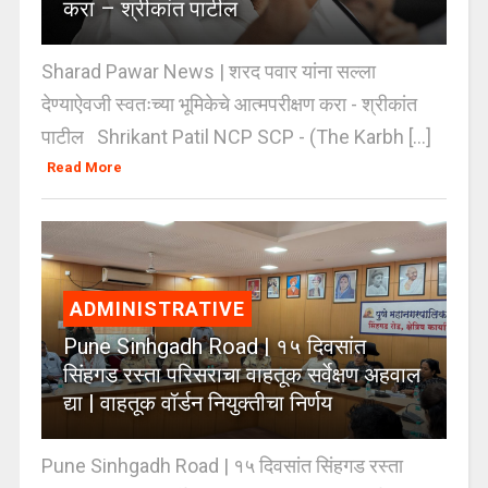
करा – श्रीकांत पाटील
Sharad Pawar News | शरद पवार यांना सल्ला
देण्याऐवजी स्वतःच्या भूमिकेचे आत्मपरीक्षण करा - श्रीकांत
पाटील Shrikant Patil NCP SCP - (The Karbh [...]
Read More
ADMINISTRATIVE
Pune Sinhgadh Road | १५ दिवसांत
सिंहगड रस्ता परिसराचा वाहतूक सर्वेक्षण अहवाल
द्या | वाहतूक वॉर्डन नियुक्तीचा निर्णय
Pune Sinhgadh Road | १५ दिवसांत सिंहगड रस्ता