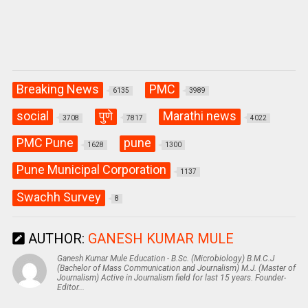
Breaking News
PMC
6135
3989
social
पुणे
Marathi news
3708
7817
4022
PMC Pune
pune
1628
1300
Pune Municipal Corporation
1137
Swachh Survey
8
AUTHOR:
GANESH KUMAR MULE
Ganesh Kumar Mule Education - B.Sc. (Microbiology) B.M.C.J
(Bachelor of Mass Communication and Journalism) M.J. (Master of
Journalism) Active in Journalism field for last 15 years. Founder-
Editor...