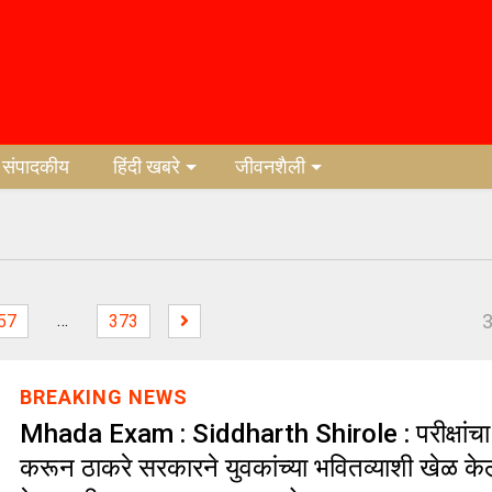
संपादकीय
हिंदी खबरे
जीवनशैली
…
57
373
BREAKING NEWS
Mhada Exam : Siddharth Shirole : परीक्षांचा 
करून ठाकरे सरकारने युवकांच्या भवितव्याशी खेळ केल