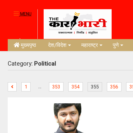
MENU
मुख्यपृष्ठ
देश/विदेश
महाराष्ट्र
पुणे
Category:
Political
…
1
353
354
355
356
3