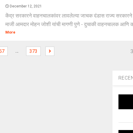
December 12, 2021
केंद्र सरकारने वाहनचालकांवर लावलेल्या जाचक दंडास राज्य सरकारने स
माजी आमदार मोहन जोशी यांची मागणी पुणे - दुचाकी वाहनचालक आणि का
More
…
57
373
RECE