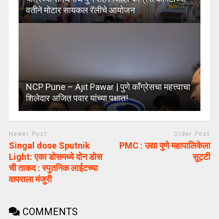
वतीने मोटार सायकल रॅलीचे आयोजन
NCP Pune – Ajit Pawar | पुणे कॉंग्रेसचा महत्त्वाचा
शिलेदार अजित पवार यांच्या पक्षात!
Newer Post
Older Post
Singal dose Sputnik
PMC : उद्या पुणे महापालिकेला
Light: एका डोसमध्ये दोन डोस
सुट्टी
ची ताकद : स्पुतनिक लाईटच्या
वापराला मंजुरी
COMMENTS