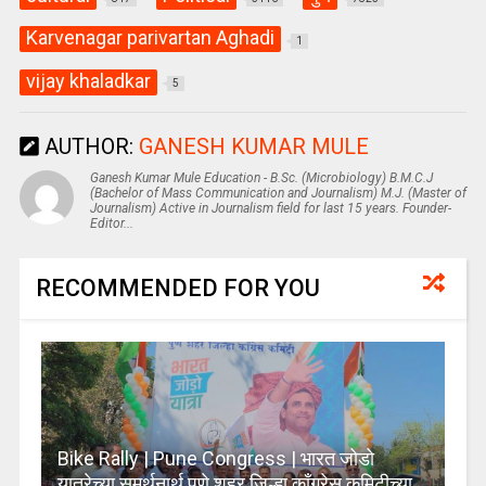
Karvenagar parivartan Aghadi
1
vijay khaladkar
5
AUTHOR:
GANESH KUMAR MULE
Ganesh Kumar Mule Education - B.Sc. (Microbiology) B.M.C.J
(Bachelor of Mass Communication and Journalism) M.J. (Master of
Journalism) Active in Journalism field for last 15 years. Founder-
Editor...
RECOMMENDED FOR YOU
Bike Rally | Pune Congress | भारत जोडो
यात्रेच्या समर्थनार्थ पुणे शहर जिल्हा काँग्रेस कमिटीच्या