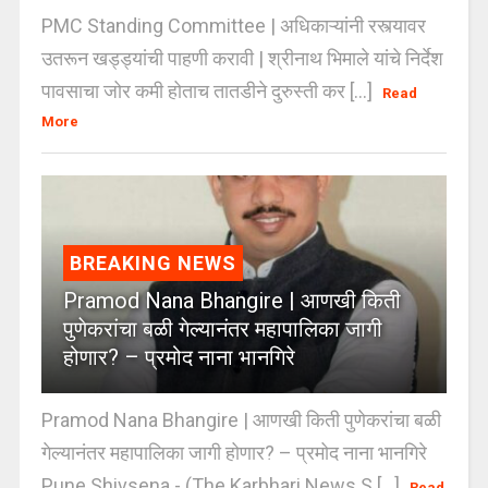
PMC Standing Committee | अधिकाऱ्यांनी रस्त्यावर
उतरून खड्ड्यांची पाहणी करावी | श्रीनाथ भिमाले यांचे निर्देश
पावसाचा जोर कमी होताच तातडीने दुरुस्ती कर [...]
Read
More
BREAKING NEWS
Pramod Nana Bhangire | आणखी किती
पुणेकरांचा बळी गेल्यानंतर महापालिका जागी
होणार? – प्रमोद नाना भानगिरे
Pramod Nana Bhangire | आणखी किती पुणेकरांचा बळी
गेल्यानंतर महापालिका जागी होणार? – प्रमोद नाना भानगिरे
Pune Shivsena - (The Karbhari News S [...]
Read