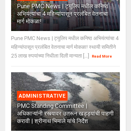
Pune PMC News | ट्युलिप मधील कनिष्ठ
अभियंत्यांचा 4 महिन्यांपासून प्रलंबित वेतनाचा
मार्ग मोकळा!
Pune PMC News | ट्युलिप मधील कनिष्ठ अभियंत्यांचा 4
महिन्यांपासून प्रलंबित वेतनाचा मार्ग मोकळा! स्थायी समितीने
25 लाख रुपयांच्या निधीला दिली मान्यता [...]
Read More
ADMINISTRATIVE
PMC Standing Committee |
अधिकाऱ्यांनी रस्त्यावर उतरून खड्ड्यांची पाहणी
करावी | श्रीनाथ भिमाले यांचे निर्देश