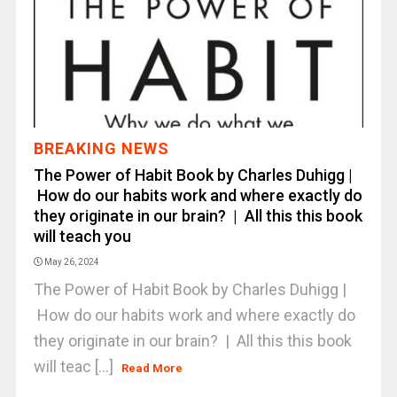
BREAKING NEWS
The Power of Habit Book by Charles Duhigg |
How do our habits work and where exactly do
they originate in our brain? | All this this book
will teach you
May 26, 2024
The Power of Habit Book by Charles Duhigg |
How do our habits work and where exactly do
they originate in our brain? | All this this book
will teac [...]
Read More