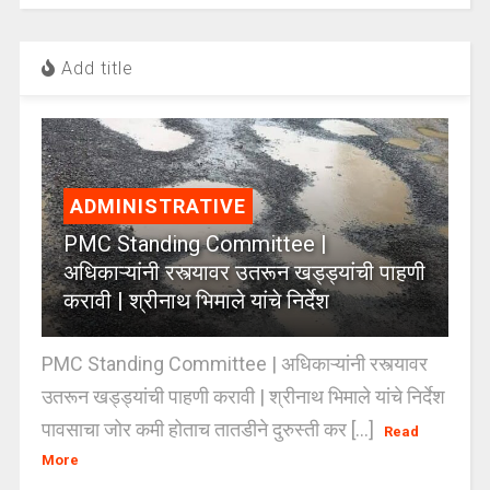
Add title
ADMINISTRATIVE
PMC Standing Committee |
अधिकाऱ्यांनी रस्त्यावर उतरून खड्ड्यांची पाहणी
करावी | श्रीनाथ भिमाले यांचे निर्देश
PMC Standing Committee | अधिकाऱ्यांनी रस्त्यावर
उतरून खड्ड्यांची पाहणी करावी | श्रीनाथ भिमाले यांचे निर्देश
पावसाचा जोर कमी होताच तातडीने दुरुस्ती कर [...]
Read
More