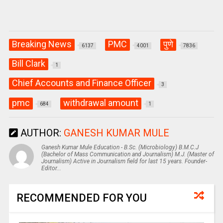
Breaking News
PMC
पुणे
6137
4001
7836
Bill Clark
1
Chief Accounts and Finance Officer
3
pmc
withdrawal amount
684
1
AUTHOR:
GANESH KUMAR MULE
Ganesh Kumar Mule Education - B.Sc. (Microbiology) B.M.C.J
(Bachelor of Mass Communication and Journalism) M.J. (Master of
Journalism) Active in Journalism field for last 15 years. Founder-
Editor...
RECOMMENDED FOR YOU