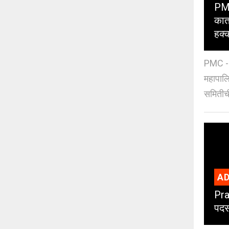
PMC
कात
हक्
PMC - 
महापालि
समितीची
AD
Pra
पदस