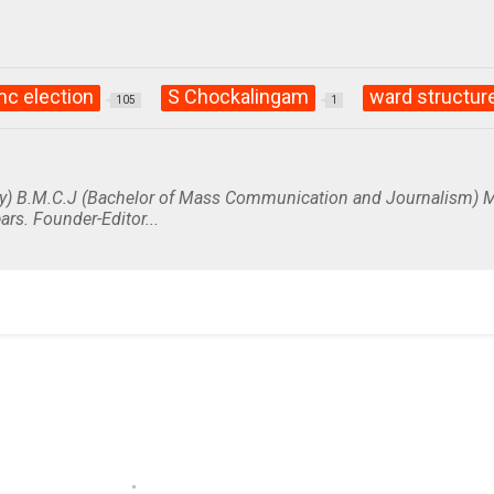
c election
S Chockalingam
ward structur
105
1
y) B.M.C.J (Bachelor of Mass Communication and Journalism) M
ars. Founder-Editor...