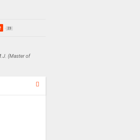
e
23
.J. (Master of