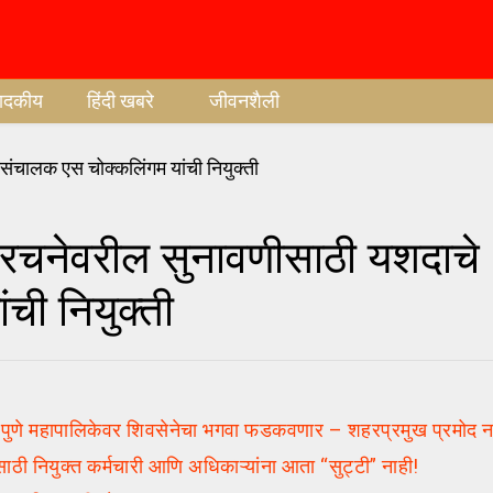
पादकीय
हिंदी खबरे
जीवनशैली
चनेवरील सुनावणीसाठी यशदाचे
ची नियुक्ती
ात पुणे महापालिकेवर शिवसेनेचा भगवा फडकवणार – शहरप्रमुख प्रमोद न
ियुक्त कर्मचारी आणि अधिकाऱ्यांना आता “सुट्टी” नाही!