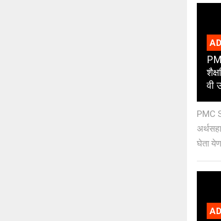
AD
PMC
शैक
वी उ
PMC Sc
अर्थसहाय
घेता येण
AD