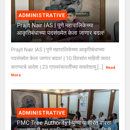
ADMINISTRATIVE
Prajit Nair IAS | पुणे महापालिकेच्या
आकृतिबंधाच्या पदसंख्येत केला जाणार बदल!
Prajit Nair IAS | पुणे महापालिकेच्या आकृतिबंधाच्या
पदसंख्येत केला जाणार बदल! | 10 दिवसांत माहिती सादर
करण्याचे आदेश | 23 ग्रामपंचायतींच्या समावेशामु [...]
Read
More
ADMINISTRATIVE
PMC Tree Authority | पुण्याचा हरित वारसा