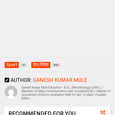
Sport
देश/विदेश
97
846
AUTHOR:
GANESH KUMAR MULE
Ganesh Kumar Mule Education - B.Sc. (Microbiology) B.M.C.J
(Bachelor of Mass Communication and Journalism) M.J. (Master of
Journalism) Active in Journalism field for last 15 years. Founder-
Editor...
RECOMMENDED FOR YOU