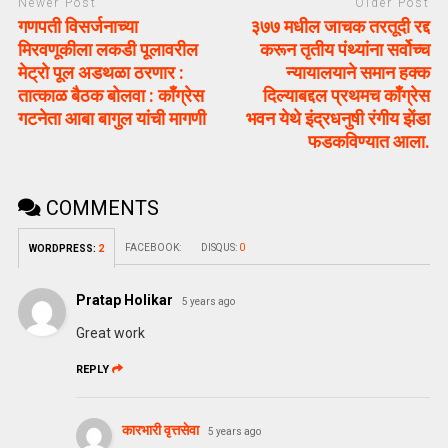
Newer Post
Older Post
गणपती विसर्जनाच्या
३७७ मधील जाचक तरतूदी रद्द
मिरवणूकीला लकडी पूलावरील
करून तृतीय पंथ्यांना सर्वोच्च
मेट्रो पूल अडथळा ठरणार :
न्यायालयाने समान हक्क
तात्काळ बैठक बोलवा : काँग्रेस
दिल्याबद्दल प्रथमच काँग्रेस
गटनेता आबा बागुल यांची मागणी
भवन येथे इंद्रधनुषी रंगीय झेंडा
फडकविण्यात आला.
COMMENTS
FACEBOOK:
DISQUS:
0
WORDPRESS:
2
Pratap Holikar
5 years ago
Great work
REPLY
कारभारी वृत्तसेवा
5 years ago