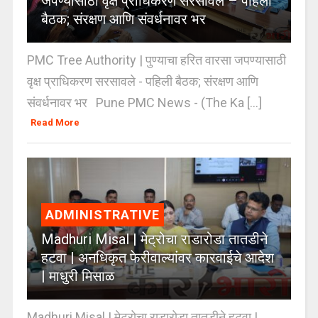
जपण्यासाठी वृक्ष प्राधिकरण सरसावले – पहिली
बैठक; संरक्षण आणि संवर्धनावर भर
PMC Tree Authority | पुण्याचा हरित वारसा जपण्यासाठी
वृक्ष प्राधिकरण सरसावले - पहिली बैठक; संरक्षण आणि
संवर्धनावर भर Pune PMC News - (The Ka [...]
Read More
ADMINISTRATIVE
Madhuri Misal | मेट्रोचा राडारोडा तातडीने
हटवा | अनधिकृत फेरीवाल्यांवर कारवाईचे आदेश
| माधुरी मिसाळ
Madhuri Misal | मेट्रोचा राडारोडा तातडीने हटवा |