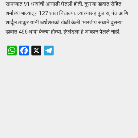
सामन्यात 91 धावांची आघाडी घेतली होती. दुसऱ्या डावात रोहित
शर्माच्या भात्यातून 127 धावा निघाल्या. त्याच्यासह पुजारा, पंत आणि
शार्दूल ठाकूर यांनी अर्धशतकी खेळी केली. भारतीय संघाने दुसऱ्या
डावात 466 धावा केल्या होत्या. इंग्लंडला हे आव्हान पेलले नाही.
W
F
X
T
h
a
el
at
ce
e
s
b
gr
A
o
a
p
o
m
p
k