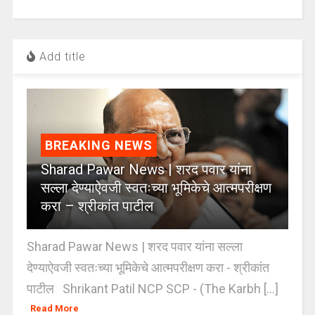
Add title
BREAKING NEWS
Sharad Pawar News | शरद पवार यांना
सल्ला देण्याऐवजी स्वतःच्या भूमिकेचे आत्मपरीक्षण
करा – श्रीकांत पाटील
Sharad Pawar News | शरद पवार यांना सल्ला
देण्याऐवजी स्वतःच्या भूमिकेचे आत्मपरीक्षण करा - श्रीकांत
पाटील Shrikant Patil NCP SCP - (The Karbh [...]
Read More