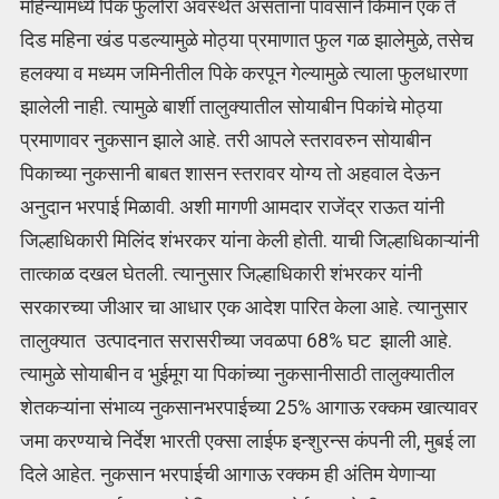
महिन्यामध्ये पिक फुलोरा अवस्थेत असताना पावसाने किमान एक ते
दिड महिना खंड पडल्यामुळे मोठ्या प्रमाणात फुल गळ झालेमुळे, तसेच
हलक्या व मध्यम जमिनीतील पिके करपून गेल्यामुळे त्याला फुलधारणा
झालेली नाही. त्यामुळे बार्शी तालुक्यातील सोयाबीन पिकांचे मोठ्या
प्रमाणावर नुकसान झाले आहे. तरी आपले स्तरावरुन सोयाबीन
पिकाच्या नुकसानी बाबत शासन स्तरावर योग्य तो अहवाल देऊन
अनुदान भरपाई मिळावी. अशी मागणी आमदार राजेंद्र राऊत यांनी
जिल्हाधिकारी मिलिंद शंभरकर यांना केली होती. याची जिल्हाधिकाऱ्यांनी
तात्काळ दखल घेतली. त्यानुसार जिल्हाधिकारी शंभरकर यांनी
सरकारच्या जीआर चा आधार एक आदेश पारित केला आहे. त्यानुसार
तालुक्यात उत्पादनात सरासरीच्या जवळपा 68% घट झाली आहे.
त्यामुळे सोयाबीन व भुईमूग या पिकांच्या नुकसानीसाठी तालुक्यातील
शेतकऱ्यांना संभाव्य नुकसानभरपाईच्या 25% आगाऊ रक्कम खात्यावर
जमा करण्याचे निर्देश भारती एक्सा लाईफ इन्शुरन्स कंपनी ली, मुबई ला
दिले आहेत. नुकसान भरपाईची आगाऊ रक्कम ही अंतिम येणाऱ्या