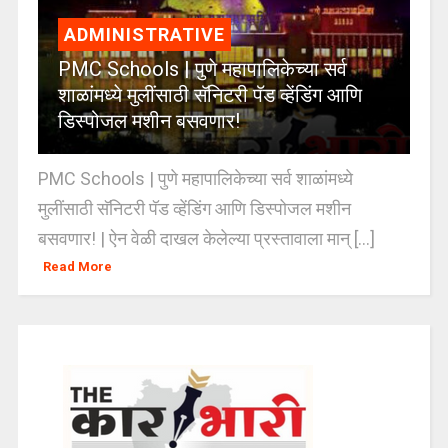
ADMINISTRATIVE
PMC Schools | पुणे महापालिकेच्या सर्व
शाळांमध्ये मुलींसाठी सॅनिटरी पॅड व्हेंडिंग आणि
डिस्पोजल मशीन बसवणार!
PMC Schools | पुणे महापालिकेच्या सर्व शाळांमध्ये
मुलींसाठी सॅनिटरी पॅड व्हेंडिंग आणि डिस्पोजल मशीन
बसवणार! | ऐन वेळी दाखल केलेल्या प्रस्तावाला मान् [...]
Read More