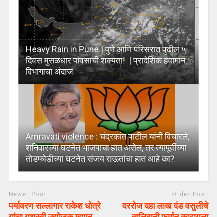
Heavy Rain in Pune | पुणे आणि परिसरात पुढील ५
दिवस मुसळधार पावसाची शक्यता! | प्रादेशिक हवामान
विभागाचा अंदाज
Amravati violence : चंद्रकांत पाटील यांनी विचारले,
शनिवारच्या घटनेत भाजपाचा हात असेल, तर त्यापूर्वीच्या
तोडफोडीच्या घटनेत संजय राऊतांचा हात आहे का?
Newer Post
Older Post
पर्यावरण सल्लागार राकेश धोत्रे
दररोज दहा लाख दंड वसुलीचे
यांचा यशस्वी उद्योजक म्हणून
तालिबानी फर्मान काढायला