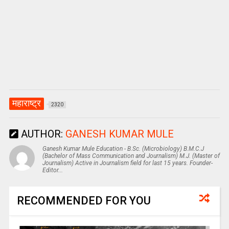
महाराष्ट्र
2320
AUTHOR:
GANESH KUMAR MULE
Ganesh Kumar Mule Education - B.Sc. (Microbiology) B.M.C.J
(Bachelor of Mass Communication and Journalism) M.J. (Master of
Journalism) Active in Journalism field for last 15 years. Founder-
Editor...
RECOMMENDED FOR YOU