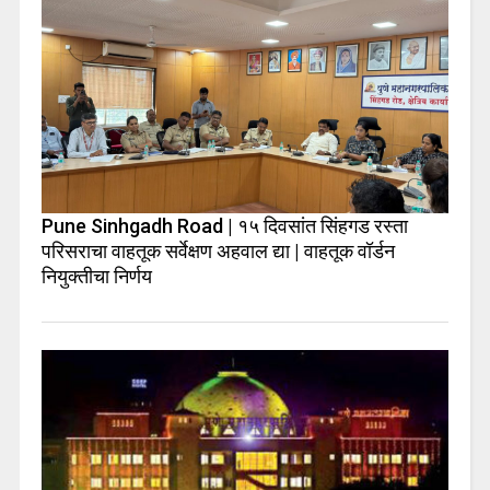
Pune Sinhgadh Road | १५ दिवसांत सिंहगड रस्ता
परिसराचा वाहतूक सर्वेक्षण अहवाल द्या | वाहतूक वॉर्डन
नियुक्तीचा निर्णय