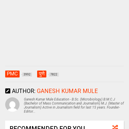
PMC
पुणे
3992
7822
AUTHOR:
GANESH KUMAR MULE
Ganesh Kumar Mule Education - B.Sc. (Microbiology) B.M.C.J
(Bachelor of Mass Communication and Journalism) M.J. (Master of
Journalism) Active in Journalism field for last 15 years. Founder-
Editor...
RECOMMENDED FOR YOU