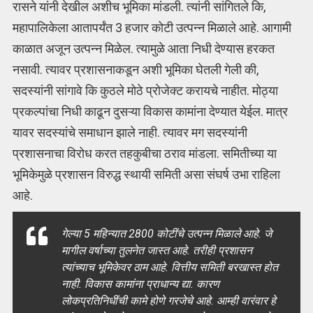
रासने यांनी देखील अशीच भूमिका मांडली. त्यांनी सांगितले कि,
महापालिकेला आतापर्यंत 3 हजार कोटी उत्पन्न मिळाले आहे. आगामी
काळात अजून उत्पन्न मिळेल. त्यामुळे आता निधी देण्यास हरकत
नसावी. त्यावर प्रशासनाकडून अशी भूमिका घेतली गेली की,
सदस्यांनी सांगावे कि कुठले मोठे प्रोजेक्ट करायचे नाहीत. मोठ्या
प्रकल्पांचा निधी काढून दुसऱ्या विकास कामांना देण्यात येईल. मात्र
यावर सदस्यांचे समाधान झाले नाही. त्यावर मग सदस्यांनी
प्रशासनाचा विरोध करत तहकुबीचा ठराव मांडला. समितीच्या या
भूमिकेमुळे प्रशासन विरुद्ध स्थायी समिती असा संघर्ष उभा राहिला
आहे.
गेल्या 5 महिन्यात 2800 कोटींचे उत्पन्न मिळाले आहे. जे
मागील वर्षाच्या तुलनेत जास्त आहे. तरीही प्रशासन
त्यांच्याच भूमिकेवर ठाम आहे. वित्तीय समिती बरखास्त होत
नाही. विकास कामांना प्राधान्य द्या. कारण
लोकप्रतिनिधींची कामे होणे गरजेचे आहे. आम्ही वारंवार हे