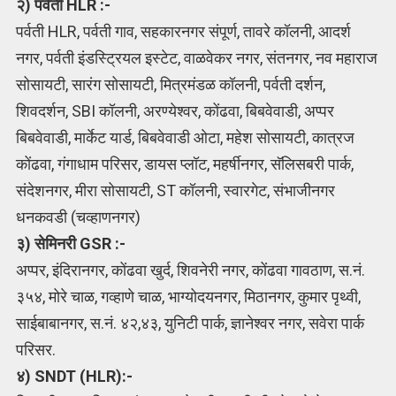
२) पर्वती HLR :-
पर्वती HLR, पर्वती गाव, सहकारनगर संपूर्ण, तावरे कॉलनी, आदर्श
नगर, पर्वती इंडस्ट्रियल इस्टेट, वाळवेकर नगर, संतनगर, नव महाराज
सोसायटी, सारंग सोसायटी, मित्रमंडळ कॉलनी, पर्वती दर्शन,
शिवदर्शन, SBI कॉलनी, अरण्येश्वर, कोंढवा, बिबवेवाडी, अप्पर
बिबवेवाडी, मार्केट यार्ड, बिबवेवाडी ओटा, महेश सोसायटी, कात्रज
कोंढवा, गंगाधाम परिसर, डायस प्लॉट, महर्षीनगर, सॅलिसबरी पार्क,
संदेशनगर, मीरा सोसायटी, ST कॉलनी, स्वारगेट, संभाजीनगर
धनकवडी (चव्हाणनगर)
३) सेमिनरी GSR :-
अप्पर, इंदिरानगर, कोंढवा खुर्द, शिवनेरी नगर, कोंढवा गावठाण, स.नं.
३५४, मोरे चाळ, गव्हाणे चाळ, भाग्योदयनगर, मिठानगर, कुमार पृथ्वी,
साईबाबानगर, स.नं. ४२,४३, युनिटी पार्क, ज्ञानेश्वर नगर, सवेरा पार्क
परिसर.
४) SNDT (HLR):-