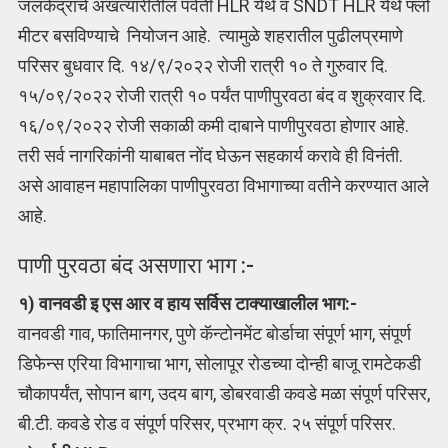
जलकेंद्राचे अखत्यारीतील पर्वती HLR येथे व SNDT HLR येथे फ्लो
मीटर बसविण्याचे नियोजन आहे. त्यामुळे शहरातील पुढीलप्रमाणे
परिसर बुधवार दि. १४/९/२०२२ रोजी रात्री १० ते गुरुवार दि.
१५/०९/२०२२ रोजी रात्री १० पर्यंत पाणीपुरवठा बंद व शुक्रवार दि.
१६/०९/२०२२ रोजी सकाळी कमी दाबाने पाणीपुरवठा होणार आहे.
तरी सर्व नागरिकांनी याबाबत नोंद घेऊन सहकार्य करावे ही विनंती.
असे आवाहन महापालिका पाणीपुरवठा विभागाच्या वतीने करण्यात आले
आहे.
पाणी पुरवठा बंद असणारा भाग :-
१) वानवडी इ एस आर व हाय सर्विस टाक्याखालील भाग:-
वानवडी गाव, फातिमानगर, पुणे कॅन्टोनमेंट बोर्डाचा संपूर्ण भाग, संपूर्ण
डिफेन्स एरिया विभागाचा भाग, सोलापूर रोडच्या दोन्ही बाजू रामटेकडी
चौकापर्यंत, सोपान बाग, उदय बाग, डोबरवाडी कवडे मळा संपूर्ण परिसर,
बी.टी. कवडे रोड व संपूर्ण परिसर, प्रभाग क्र. २५ संपूर्ण परिसर.