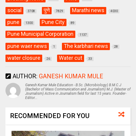
social
पुणे
Marathi news
3708
7829
4030
pune
Pune City
1300
89
Pune Municipal Corporation
1137
pune waer news
The karbhari news
1
28
water closure
Water cut
26
33
AUTHOR:
GANESH KUMAR MULE
Ganesh Kumar Mule Education - B.Sc. (Microbiology) B.M.C.J
(Bachelor of Mass Communication and Journalism) M.J. (Master of
Journalism) Active in Journalism field for last 15 years. Founder-
Editor...
RECOMMENDED FOR YOU