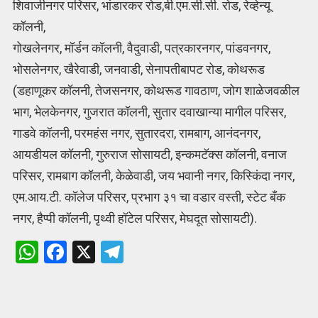
शिवाजीनगर परिसर, भांडारकर रोड,बी.एम.सी.सी. रोड, रेव्हेन्यू
कॉलनी,
गोखलेनगर, मॉर्डन कॉलनी, वैदुवाडी, पत्रकारनगर, पांडवनगर,
भोसलेनगर, खैरेवाडी, जनवाडी, सेनापतीबापट रोड, कोथरूड
(डहाणूकर कॉलनी, तेजसनगर, कोथरूड गावठाण, जोग शाळेजवळील
भाग, भेलकेनगर, गुजरात कॉलनी, सुतार दवाखान्या मागील परिसर,
गाडवे कॉलनी, परमहंस नगर, सुतारदरा, रामबाग, आनंदनगर,
आयडीयल कॉलनी, गुरुराज सोसायटी, इन्कमटॅक्स कॉलनी, वनाज
परिसर, रामबाग कॉलनी, केळेवाडी, जय भवानी नगर, किस्किंदा नगर,
एम.आय.टी. कॉलेज परिसर, प्रभाग ३१ चा वडार वस्ती, स्टेट बँक
नगर, हैप्पी कॉलनी, पृथ्वी हॉटेल परिसर, मेघदूत सोसायटी).
W
F
X
T
h
a
el
at
ce
e