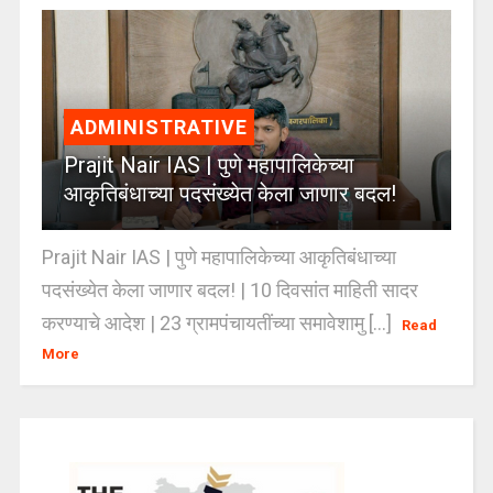
ADMINISTRATIVE
Prajit Nair IAS | पुणे महापालिकेच्या
आकृतिबंधाच्या पदसंख्येत केला जाणार बदल!
Prajit Nair IAS | पुणे महापालिकेच्या आकृतिबंधाच्या
पदसंख्येत केला जाणार बदल! | 10 दिवसांत माहिती सादर
करण्याचे आदेश | 23 ग्रामपंचायतींच्या समावेशामु [...]
Read
More