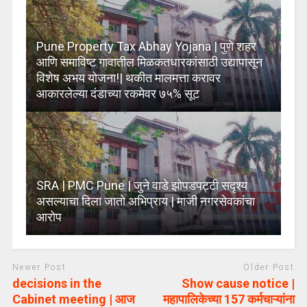
Pune Property Tax Abhay Yojana | पुणे शहर
आणि समाविष्ट गावातील मिळकतधारकांसाठी उद्यापासून
विशेष अभय योजना!| थकीत मालमत्ता करावर
आकारलेल्या दंडाच्या रकमेवर ७५% सूट
SRA | PMC Pune | जुने वाडे झोपडपट्टी सदृश्य
असल्याचा दिला जातो अभिप्राय | माजी नगरसेवकांचा
आरोप
Newer Post
Older Post
decisions in the
Show cause notice |
Cabinet meeting | आज
महापालिकेच्या 157 कर्मचाऱ्यांना