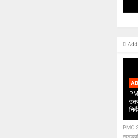
Add 
AD
PMC
उतर
निर्द
PMC St
खड्ड्या