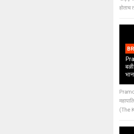
होताच त
B
Pra
बळी
भान
Pramod
महापाल
(The K