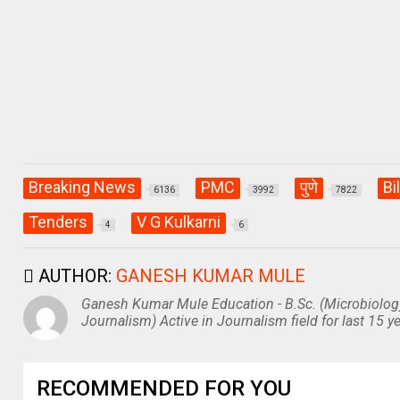
p
o
m
p
k
Breaking News
PMC
पुणे
Bi
6136
3992
7822
Tenders
V G Kulkarni
4
6
AUTHOR:
GANESH KUMAR MULE
Ganesh Kumar Mule Education - B.Sc. (Microbiolog
Journalism) Active in Journalism field for last 15 ye
RECOMMENDED FOR YOU