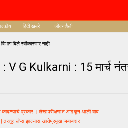
पादकीय
हिंदी खबरे
जीवनशैली
 V G Kulkarni : 15 मार्च नं
 काढण्याचे प्रकार | लेखापरीक्षणात आढळून आली बाब
 | तरतूद लॅप्स झाल्यास खातेप्रमुख जबाबदार