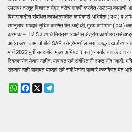
उपलब्ध तरतुद विचारात घेवून तसेच मागणी करणेत आलेल्या कामाची आवश
विभागाकडील संबंधित कार्यक्षेत्रातील कार्यकारी अभियंता ( पथ ) व अध
त्यानुसार, याव्दारे सुचित करणेत येत आहे की, मुख्य अभियंता ( पथ )
क्रमांक – 1 ते 5 व त्यांचे नियंत्रणाखालील क्षेत्रीय कार्यालय तसेच
आहेत अशा कामांची बीले SAP प्रोग्रॅममधील ससा काढून, खर्चाच्या
मार्च 2022 पुर्वी सदर बीले मुख्य अभियंता ( पथ ) कार्यालयाकडे साद
स्विकारणेत येणार नाहीत, याबाबत सर्व संबंधितांनी स्पष्ट नोंद घ्यावी.
राहणार नाही याबाबत याव्दारे सर्व संबंधितांना याव्दारे कळविणेत येत आहे
W
F
X
T
h
a
el
at
ce
e
s
b
gr
A
o
a