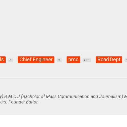
lls
Chief Engineer
pmc
Road Dept
6
2
683
y) B.M.C.J (Bachelor of Mass Communication and Journalism) M
ars. Founder-Editor...