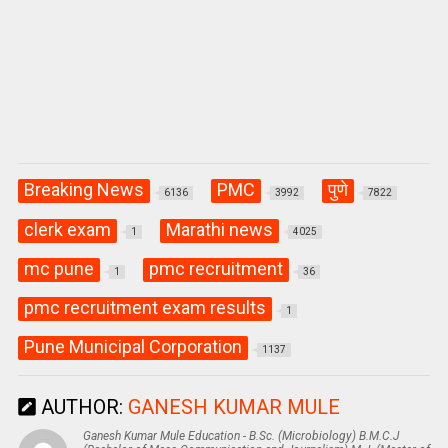
Breaking News
PMC
पुणे
6136
3992
7822
clerk exam
Marathi news
1
4025
mc pune
pmc recruitment
1
36
pmc recruitment exam results
1
Pune Municipal Corporation
1137
AUTHOR:
GANESH KUMAR MULE
Ganesh Kumar Mule Education - B.Sc. (Microbiology) B.M.C.J