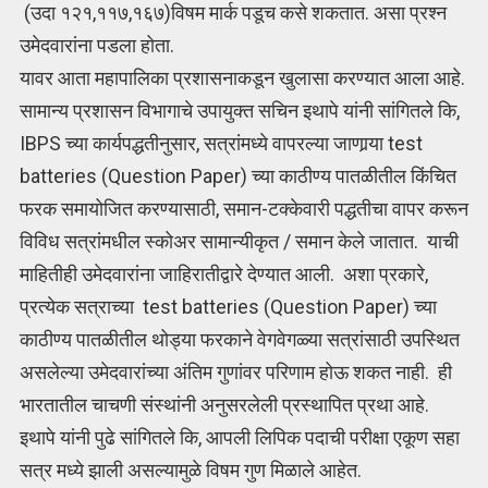
(उदा १२१,११७,१६७)विषम मार्क पडूच कसे शकतात. असा प्रश्न
उमेदवारांना पडला होता.
यावर आता महापालिका प्रशासनाकडून खुलासा करण्यात आला आहे.
सामान्य प्रशासन विभागाचे उपायुक्त सचिन इथापे यांनी सांगितले कि,
IBPS च्या कार्यपद्धतीनुसार, सत्रांमध्ये वापरल्या जाणार्‍या test
batteries (Question Paper) च्या काठीण्य पातळीतील किंचित
फरक समायोजित करण्यासाठी, समान-टक्केवारी पद्धतीचा वापर करून
विविध सत्रांमधील स्कोअर सामान्यीकृत / समान केले जातात. याची
माहितीही उमेदवारांना जाहिरातीद्वारे देण्यात आली. अशा प्रकारे,
प्रत्येक सत्राच्या test batteries (Question Paper) च्या
काठीण्य पातळीतील थोड्या फरकाने वेगवेगळ्या सत्रांसाठी उपस्थित
असलेल्या उमेदवारांच्या अंतिम गुणांवर परिणाम होऊ शकत नाही. ही
भारतातील चाचणी संस्थांनी अनुसरलेली प्रस्थापित प्रथा आहे.
इथापे यांनी पुढे सांगितले कि, आपली लिपिक पदाची परीक्षा एकूण सहा
सत्र मध्ये झाली असल्यामुळे विषम गुण मिळाले आहेत.