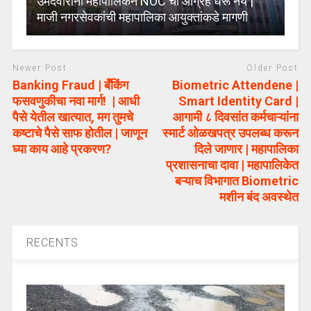
उमेदवारांना महापालिकेने NOC चा आग्रह धरू नये |
माजी नगरसेवकांची महापालिका आयुक्तांकडे मागणी
Newer Post
Older Post
Banking Fraud | बँकिंग
Biometric Attendene |
फसवणुकीचा नवा मार्ग! | आधी
Smart Identity Card |
पैसे येतील खात्यात, मग तुमचे
आगामी ८ दिवसांत कर्मचाऱ्यांना
कष्टाचे पैसे साफ होतील | जाणून
स्मार्ट ओळखपत्र उपलब्ध करून
घ्या काय आहे प्रकरण?
दिले जाणार | महापालिका
प्रशासनाचा दावा | महापालिकेत
बऱ्याच विभागात Biometric
मशीन बंद अवस्थेत
RECENTS