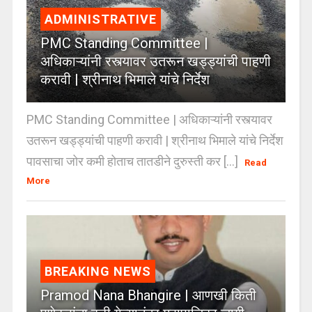
ADMINISTRATIVE
PMC Standing Committee |
अधिकाऱ्यांनी रस्त्यावर उतरून खड्ड्यांची पाहणी
करावी | श्रीनाथ भिमाले यांचे निर्देश
PMC Standing Committee | अधिकाऱ्यांनी रस्त्यावर
उतरून खड्ड्यांची पाहणी करावी | श्रीनाथ भिमाले यांचे निर्देश
पावसाचा जोर कमी होताच तातडीने दुरुस्ती कर [...]
Read
More
BREAKING NEWS
Pramod Nana Bhangire | आणखी किती