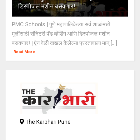
डिस्पोजल मशीन बसवणार!
PMC Schools | पुणे महापालिकेच्या सर्व शाळांमध्ये
मुलींसाठी सॅनिटरी पॅड व्हेंडिंग आणि डिस्पोजल मशीन
बसवणार! | ऐन वेळी दाखल केलेल्या प्रस्तावाला मान् [...]
Read More
The Karbhari Pune