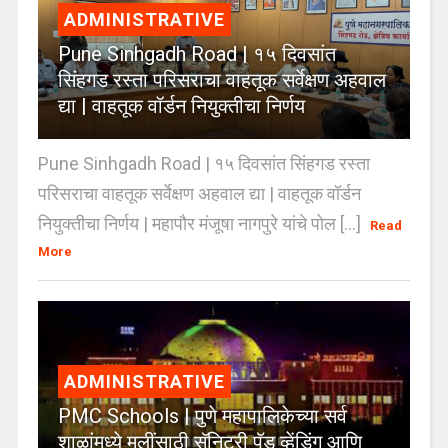
ADMINISTRATIVE
Pune Sinhgadh Road | १५ दिवसांत
सिंहगड रस्ता परिसराचा वाहतूक सर्वेक्षण अहवाल
द्या | वाहतूक वॉर्डन नियुक्तीचा निर्णय
Pune Sinhgadh Road | १५ दिवसांत सिंहगड रस्ता
परिसराचा वाहतूक सर्वेक्षण अहवाल द्या | वाहतूक वॉर्डन
नियुक्तीचा निर्णय | महापौर मंजूषा नागपुरे यांचे पोल [...]
Read
More
ADMINISTRATIVE
PMC Schools | पुणे महापालिकेच्या सर्व
शाळांमध्ये मुलींसाठी सॅनिटरी पॅड व्हेंडिंग आणि