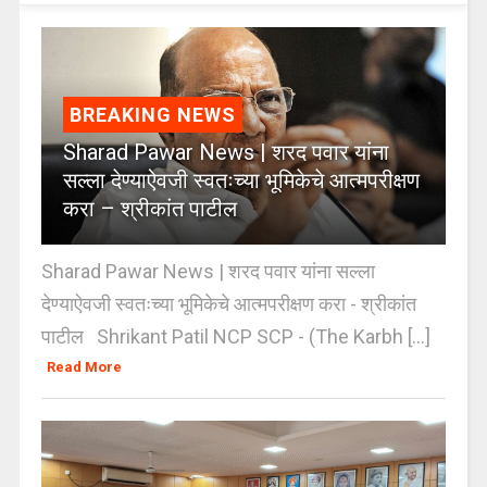
BREAKING NEWS
Sharad Pawar News | शरद पवार यांना
सल्ला देण्याऐवजी स्वतःच्या भूमिकेचे आत्मपरीक्षण
करा – श्रीकांत पाटील
Sharad Pawar News | शरद पवार यांना सल्ला
देण्याऐवजी स्वतःच्या भूमिकेचे आत्मपरीक्षण करा - श्रीकांत
पाटील Shrikant Patil NCP SCP - (The Karbh [...]
Read More