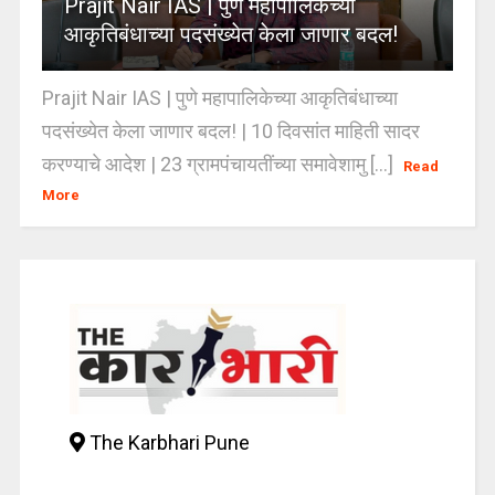
Prajit Nair IAS | पुणे महापालिकेच्या
आकृतिबंधाच्या पदसंख्येत केला जाणार बदल!
Prajit Nair IAS | पुणे महापालिकेच्या आकृतिबंधाच्या
पदसंख्येत केला जाणार बदल! | 10 दिवसांत माहिती सादर
करण्याचे आदेश | 23 ग्रामपंचायतींच्या समावेशामु [...]
Read
More
The Karbhari Pune