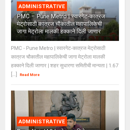
ADMINISTRATIVE
PMC – Pune Metro | स्वारगेट-कात्रज
मेट्रोसाठी कात्रज चौकातील महापालिकेची
जागा मेट्रोला मालकी हक्काने दिली जाणार
PMC - Pune Metro | स्वारगेट-कात्रज मेट्रोसाठी
कात्रज चौकातील महापालिकेची जागा मेट्रोला मालकी
हक्काने दिली जाणार | शहर सुधारणा समितीची मान्यता | 1.67
[...]
Read More
ADMINISTRATIVE