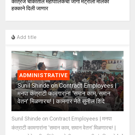
कात्रज चौकातील महापालिकेची जागा मेट्रोला मालकी
हक्काने दिली जाणार
Add title
ADMINISTRATIVE
Sunil Shinde on Contract Employees |
मनपा कंत्राटी कामगारांना ‘समान काम, समान
वेतन’ मिळणारच! | कामगार नेते सुनील शिंदे
Sunil Shinde on Contract Employees | मनपा
कंत्राटी कामगारांना ‘समान काम, समान वेतन’ मिळणारच! |