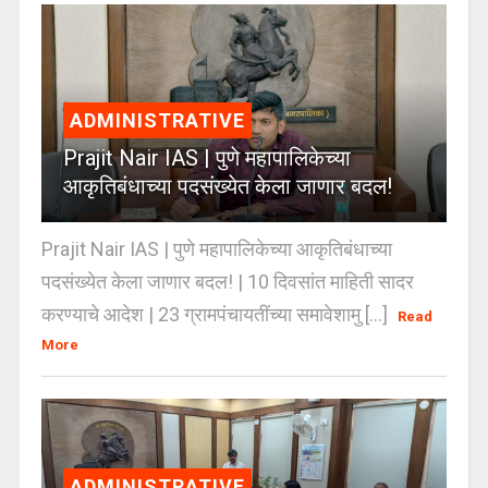
ADMINISTRATIVE
Prajit Nair IAS | पुणे महापालिकेच्या
आकृतिबंधाच्या पदसंख्येत केला जाणार बदल!
Prajit Nair IAS | पुणे महापालिकेच्या आकृतिबंधाच्या
पदसंख्येत केला जाणार बदल! | 10 दिवसांत माहिती सादर
करण्याचे आदेश | 23 ग्रामपंचायतींच्या समावेशामु [...]
Read
More
ADMINISTRATIVE