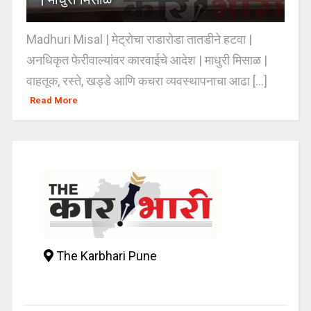
Madhuri Misal | मेट्रोचा राडारोडा तातडीने हटवा |
अनधिकृत फेरीवाल्यांवर कारवाईचे आदेश | माधुरी मिसाळ |
वाहतूक, रस्ते, खड्डे आणि कचरा व्यवस्थापनाचा आढा [...]
Read More
The Karbhari Pune