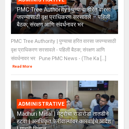
PMC Tree Authority | पुण्याचा हरित वारसा
जपण्यासाठी वृक्ष प्राधिकरण सरसावले – पहिली
बैठक; संरक्षण आणि संवर्धनावर भर
PMC Tree Authority | पुण्याचा हरित वारसा जपण्यासाठी
वृक्ष प्राधिकरण सरसावले - पहिली बैठक; संरक्षण आणि
संवर्धनावर भर Pune PMC News - (The Ka [...]
Read More
ADMINISTRATIVE
Madhuri Misal | मेट्रोचा राडारोडा तातडीने
हटवा | अनधिकृत फेरीवाल्यांवर कारवाईचे आदेश
| माधुरी मिसाळ