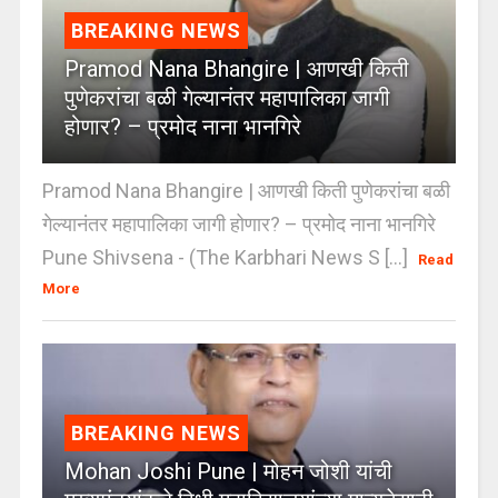
BREAKING NEWS
Pramod Nana Bhangire | आणखी किती
पुणेकरांचा बळी गेल्यानंतर महापालिका जागी
होणार? – प्रमोद नाना भानगिरे
Pramod Nana Bhangire | आणखी किती पुणेकरांचा बळी
गेल्यानंतर महापालिका जागी होणार? – प्रमोद नाना भानगिरे
Pune Shivsena - (The Karbhari News S [...]
Read
More
BREAKING NEWS
Mohan Joshi Pune | मोहन जोशी यांची