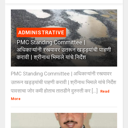
ADMINISTRATIVE
PMC Standing Committee |
अधिकाऱ्यांनी रस्त्यावर उतरून खड्ड्यांची पाहणी
करावी | श्रीनाथ भिमाले यांचे निर्देश
PMC Standing Committee | अधिकाऱ्यांनी रस्त्यावर
उतरून खड्ड्यांची पाहणी करावी | श्रीनाथ भिमाले यांचे निर्देश
पावसाचा जोर कमी होताच तातडीने दुरुस्ती कर [...]
Read
More