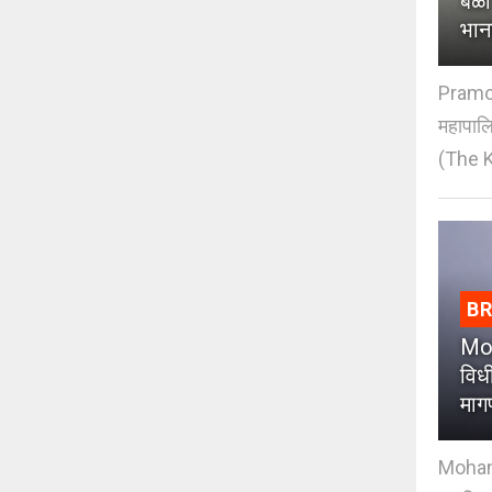
बळी
भान
Pramod
महापाल
(The K
B
Moh
विधी
माग
Mohan J