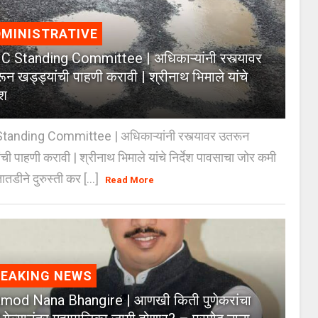
MINISTRATIVE
 Standing Committee | अधिकाऱ्यांनी रस्त्यावर
ून खड्ड्यांची पाहणी करावी | श्रीनाथ भिमाले यांचे
ेश
anding Committee | अधिकाऱ्यांनी रस्त्यावर उतरून
ंची पाहणी करावी | श्रीनाथ भिमाले यांचे निर्देश पावसाचा जोर कमी
ातडीने दुरुस्ती कर [...]
Read More
REAKING NEWS
mod Nana Bhangire | आणखी किती पुणेकरांचा