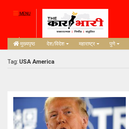
MENU
मुख्यपृष्ठ
देश/विदेश
महाराष्ट्र
पुणे
Tag:
USA America