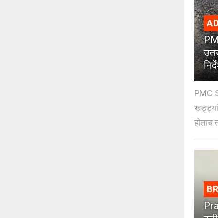
AD
PMC
उतर
निर्द
PMC St
खड्ड्या
होताच त
B
Pra