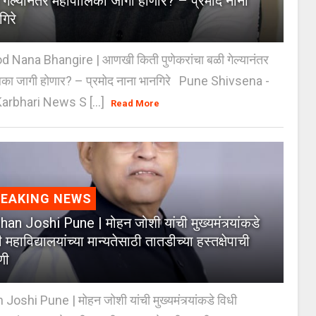
 गेल्यानंतर महापालिका जागी होणार? – प्रमोद नाना
गिरे
 Nana Bhangire | आणखी किती पुणेकरांचा बळी गेल्यानंतर
िका जागी होणार? – प्रमोद नाना भानगिरे Pune Shivsena -
arbhari News S [...]
Read More
REAKING NEWS
an Joshi Pune | मोहन जोशी यांची मुख्यमंत्र्यांकडे
 महाविद्यालयांच्या मान्यतेसाठी तातडीच्या हस्तक्षेपाची
णी
oshi Pune | मोहन जोशी यांची मुख्यमंत्र्यांकडे विधी