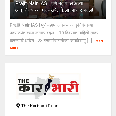
Prajit Nair IAS | पुणे महापालिकेच्या
आकृतिबंधाच्या पदसंख्येत केला जाणार बदल!
Prajit Nair IAS | पुणे महापालिकेच्या आकृतिबंधाच्या
पदसंख्येत केला जाणार बदल! | 10 दिवसांत माहिती सादर
करण्याचे आदेश | 23 ग्रामपंचायतींच्या समावेशामु [...]
Read
More
The Karbhari Pune