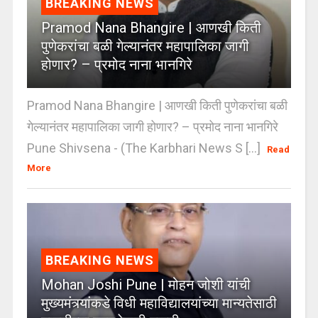
BREAKING NEWS
Pramod Nana Bhangire | आणखी किती
पुणेकरांचा बळी गेल्यानंतर महापालिका जागी
होणार? – प्रमोद नाना भानगिरे
Pramod Nana Bhangire | आणखी किती पुणेकरांचा बळी
गेल्यानंतर महापालिका जागी होणार? – प्रमोद नाना भानगिरे
Pune Shivsena - (The Karbhari News S [...]
Read
More
BREAKING NEWS
Mohan Joshi Pune | मोहन जोशी यांची
मुख्यमंत्र्यांकडे विधी महाविद्यालयांच्या मान्यतेसाठी