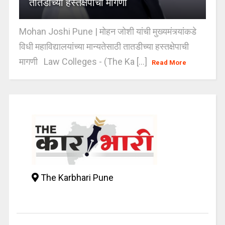
तातडीच्या हस्तक्षेपाची मागणी
Mohan Joshi Pune | मोहन जोशी यांची मुख्यमंत्र्यांकडे
विधी महाविद्यालयांच्या मान्यतेसाठी तातडीच्या हस्तक्षेपाची
मागणी Law Colleges - (The Ka [...]
Read More
The Karbhari Pune