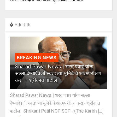
Add title
BREAKING NEWS
Sharad Pawar News | शरद पवार यांना
सल्ला देण्याऐवजी स्वतःच्या भूमिकेचे आत्मपरीक्षण
करा – श्रीकांत पाटील
Sharad Pawar News | शरद पवार यांना सल्ला
देण्याऐवजी स्वतःच्या भूमिकेचे आत्मपरीक्षण करा - श्रीकांत
पाटील Shrikant Patil NCP SCP - (The Karbh [...]