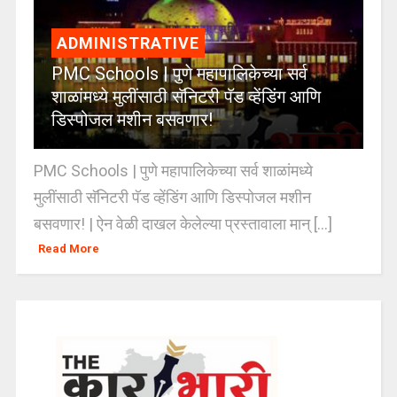
ADMINISTRATIVE
PMC Schools | पुणे महापालिकेच्या सर्व
शाळांमध्ये मुलींसाठी सॅनिटरी पॅड व्हेंडिंग आणि
डिस्पोजल मशीन बसवणार!
PMC Schools | पुणे महापालिकेच्या सर्व शाळांमध्ये
मुलींसाठी सॅनिटरी पॅड व्हेंडिंग आणि डिस्पोजल मशीन
बसवणार! | ऐन वेळी दाखल केलेल्या प्रस्तावाला मान् [...]
Read More