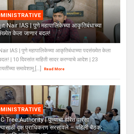
MINISTRATIVE
jit Nair IAS | पुणे महापालिकेच्या आकृतिबंधाच्या
ंख्येत केला जाणार बदल!
Nair IAS | पुणे महापालिकेच्या आकृतिबंधाच्या पदसंख्येत केला
दल! | 10 दिवसांत माहिती सादर करण्याचे आदेश | 23
ायतींच्या समावेशामु [...]
Read More
MINISTRATIVE
 Tree Authority | पुण्याचा हरित वारसा
्यासाठी वृक्ष प्राधिकरण सरसावले – पहिली बैठक;