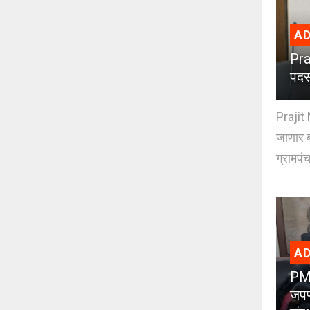
AD
Pra
पदस
Prajit 
जाणार ब
ग्रामपंच
AD
PMC
जपण