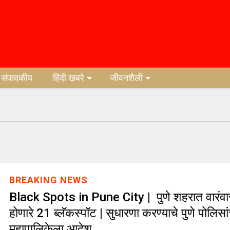
संपादकीय
हिंदी खबरे
जीवनशैली
BREAKING NEWS
Black Spots in Pune City | पुणे शहरात वारंव
होणारे 21 ब्लॅकस्पॉट | सुधारणा करण्याचे पुणे पोलिसांच
महापालिकेला आदेश