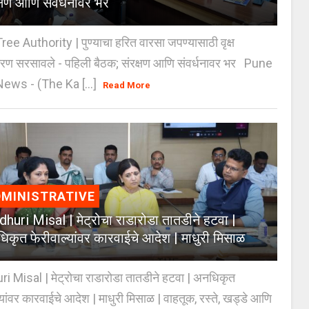
क्षण आणि संवर्धनावर भर
e Authority | पुण्याचा हरित वारसा जपण्यासाठी वृक्ष
करण सरसावले - पहिली बैठक; संरक्षण आणि संवर्धनावर भर Pune
ws - (The Ka [...]
Read More
MINISTRATIVE
huri Misal | मेट्रोचा राडारोडा तातडीने हटवा |
िकृत फेरीवाल्यांवर कारवाईचे आदेश | माधुरी मिसाळ
 Misal | मेट्रोचा राडारोडा तातडीने हटवा | अनधिकृत
्यांवर कारवाईचे आदेश | माधुरी मिसाळ | वाहतूक, रस्ते, खड्डे आणि