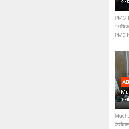
संर
PMC Tre
प्राधि
PMC Ne
AD
Mad
अनध
Madhuri
फेरीवाल