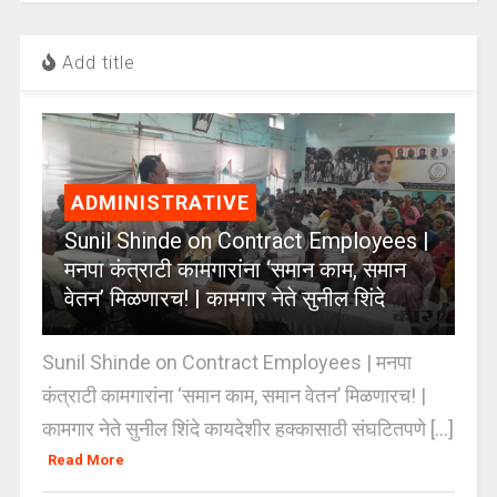
Add title
ADMINISTRATIVE
Sunil Shinde on Contract Employees |
मनपा कंत्राटी कामगारांना ‘समान काम, समान
वेतन’ मिळणारच! | कामगार नेते सुनील शिंदे
Sunil Shinde on Contract Employees | मनपा
कंत्राटी कामगारांना ‘समान काम, समान वेतन’ मिळणारच! |
कामगार नेते सुनील शिंदे कायदेशीर हक्कासाठी संघटितपणे [...]
Read More