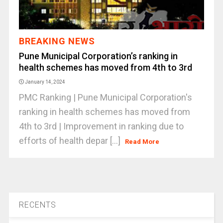
BREAKING NEWS
Pune Municipal Corporation’s ranking in
health schemes has moved from 4th to 3rd
January 14, 2024
PMC Ranking | Pune Municipal Corporation's
ranking in health schemes has moved from
4th to 3rd | Improvement in ranking due to
efforts of health depar [...]
Read More
RECENTS