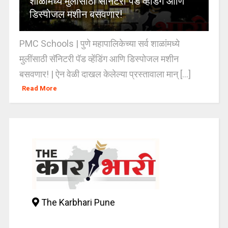
शाळांमध्ये मुलींसाठी सॅनिटरी पॅड व्हेंडिंग आणि
डिस्पोजल मशीन बसवणार!
PMC Schools | पुणे महापालिकेच्या सर्व शाळांमध्ये
मुलींसाठी सॅनिटरी पॅड व्हेंडिंग आणि डिस्पोजल मशीन
बसवणार! | ऐन वेळी दाखल केलेल्या प्रस्तावाला मान् [...]
Read More
The Karbhari Pune