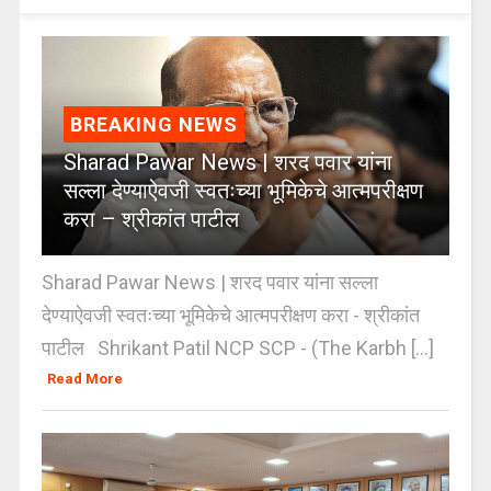
BREAKING NEWS
Sharad Pawar News | शरद पवार यांना
सल्ला देण्याऐवजी स्वतःच्या भूमिकेचे आत्मपरीक्षण
करा – श्रीकांत पाटील
Sharad Pawar News | शरद पवार यांना सल्ला
देण्याऐवजी स्वतःच्या भूमिकेचे आत्मपरीक्षण करा - श्रीकांत
पाटील Shrikant Patil NCP SCP - (The Karbh [...]
Read More