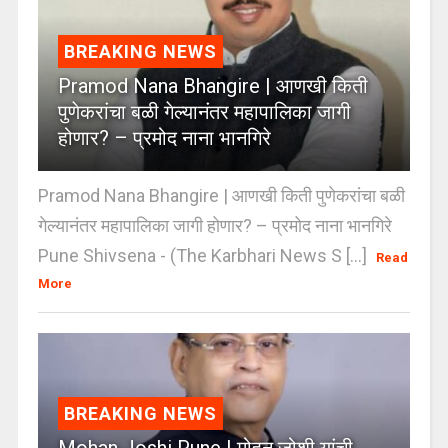
BREAKING NEWS
Pramod Nana Bhangire | आणखी किती
पुणेकरांचा बळी गेल्यानंतर महापालिका जागी
होणार? – प्रमोद नाना भानगिरे
Pramod Nana Bhangire | आणखी किती पुणेकरांचा बळी
गेल्यानंतर महापालिका जागी होणार? – प्रमोद नाना भानगिरे
Pune Shivsena - (The Karbhari News S [...]
Read
More
BREAKING NEWS
Mohan Joshi Pune | मोहन जोशी यांची