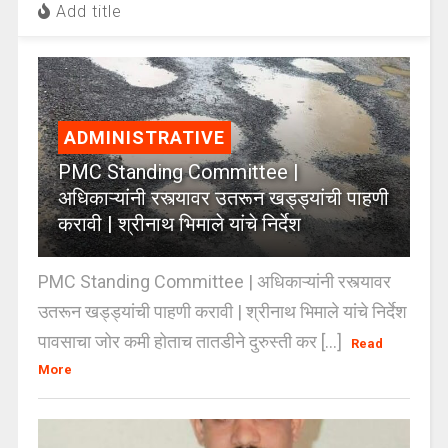
Add title
ADMINISTRATIVE
PMC Standing Committee |
अधिकाऱ्यांनी रस्त्यावर उतरून खड्ड्यांची पाहणी
करावी | श्रीनाथ भिमाले यांचे निर्देश
PMC Standing Committee | अधिकाऱ्यांनी रस्त्यावर
उतरून खड्ड्यांची पाहणी करावी | श्रीनाथ भिमाले यांचे निर्देश
पावसाचा जोर कमी होताच तातडीने दुरुस्ती कर [...]
Read
More