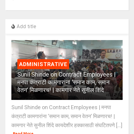
Add title
ADMINISTRATIVE
Sunil Shinde on Contract Employees |
मनपा कंत्राटी कामगारांना ‘समान काम, समान
वेतन’ मिळणारच! | कामगार नेते सुनील शिंदे
Sunil Shinde on Contract Employees | मनपा
कंत्राटी कामगारांना ‘समान काम, समान वेतन’ मिळणारच! |
कामगार नेते सुनील शिंदे कायदेशीर हक्कासाठी संघटितपणे [...]
Read More