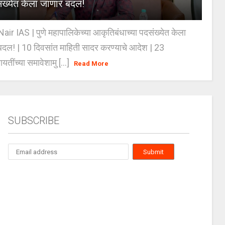
ंख्येत केला जाणार बदल!
Nair IAS | पुणे महापालिकेच्या आकृतिबंधाच्या पदसंख्येत केला
दल! | 10 दिवसांत माहिती सादर करण्याचे आदेश | 23
ायतींच्या समावेशामु [...]
Read More
SUBSCRIBE