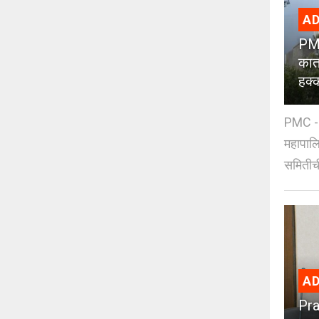
AD
PMC
कात
हक्
PMC - 
महापालि
समितीची
AD
Pra