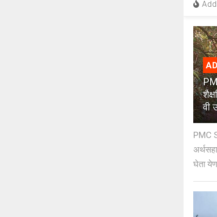
Add 
AD
PMC
शैक
वी उ
PMC Sc
अर्थसहाय
घेता येण