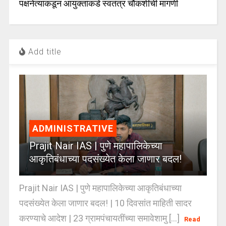
पक्षनेत्यांकडून आयुक्तांकडे स्वतंत्र चौकशीची मागणी
Add title
ADMINISTRATIVE
Prajit Nair IAS | पुणे महापालिकेच्या
आकृतिबंधाच्या पदसंख्येत केला जाणार बदल!
Prajit Nair IAS | पुणे महापालिकेच्या आकृतिबंधाच्या
पदसंख्येत केला जाणार बदल! | 10 दिवसांत माहिती सादर
करण्याचे आदेश | 23 ग्रामपंचायतींच्या समावेशामु [...]
Read