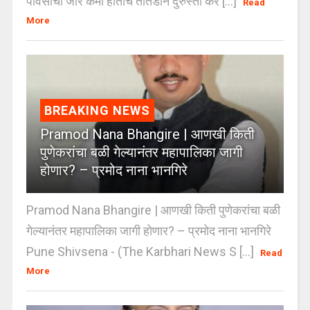
पावसाचा जोर कमी होताच तातडीने दुरुस्ती कर [...]
Read
More
BREAKING NEWS
Pramod Nana Bhangire | आणखी किती
पुणेकरांचा बळी गेल्यानंतर महापालिका जागी
होणार? – प्रमोद नाना भानगिरे
Pramod Nana Bhangire | आणखी किती पुणेकरांचा बळी
गेल्यानंतर महापालिका जागी होणार? – प्रमोद नाना भानगिरे
Pune Shivsena - (The Karbhari News S [...]
Read
More