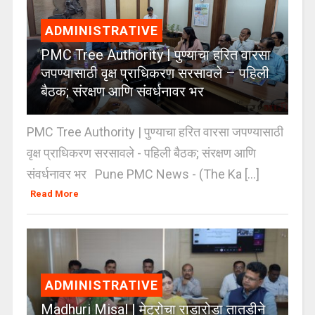
ADMINISTRATIVE
PMC Tree Authority | पुण्याचा हरित वारसा
जपण्यासाठी वृक्ष प्राधिकरण सरसावले – पहिली
बैठक; संरक्षण आणि संवर्धनावर भर
PMC Tree Authority | पुण्याचा हरित वारसा जपण्यासाठी
वृक्ष प्राधिकरण सरसावले - पहिली बैठक; संरक्षण आणि
संवर्धनावर भर Pune PMC News - (The Ka [...]
Read More
ADMINISTRATIVE
Madhuri Misal | मेट्रोचा राडारोडा तातडीने