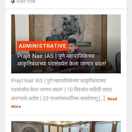
Add title
ADMINISTRATIVE
Prajit Nair IAS | पुणे महापालिकेच्या
आकृतिबंधाच्या पदसंख्येत केला जाणार बदल!
Prajit Nair IAS | पुणे महापालिकेच्या आकृतिबंधाच्या
पदसंख्येत केला जाणार बदल! | 10 दिवसांत माहिती सादर
करण्याचे आदेश | 23 ग्रामपंचायतींच्या समावेशामु [...]
Read
More